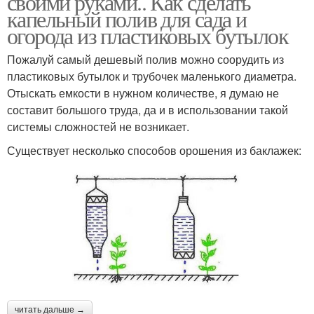
своими руками.. Как сделать
капельный полив для сада и
огорода из пластиковых бутылок
Пожалуй самый дешевый полив можно соорудить из
Полив в теплице
Полив на огороде
пластиковых бутылок и трубочек маленького диаметра.
Отыскать емкости в нужном количестве, я думаю не
составит большого труда, да и в использовании такой
системы сложностей не возникает.
Капельницы для
Полив на даче
полива
Существует несколько способов орошения из баклажек:
Внутрипочвенный
Автоматический полив
полив
Полив из бочки
Спринклер для полива
читать дальше →