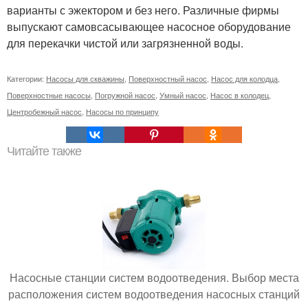
варианты с эжектором и без него. Различные фирмы
выпускают самовсасывающее насосное оборудование
для перекачки чистой или загрязненной воды.
Категории:
Насосы для скважины
,
Поверхностный насос
,
Насос для колодца
,
Поверхностные насосы
,
Погружной насос
,
Умный насос
,
Насос в колодец
,
Центробежный насос
,
Насосы по принципу
Читайте также
Насосные станции систем водоотведения. Выбор места
расположения систем водоотведения насосных станций