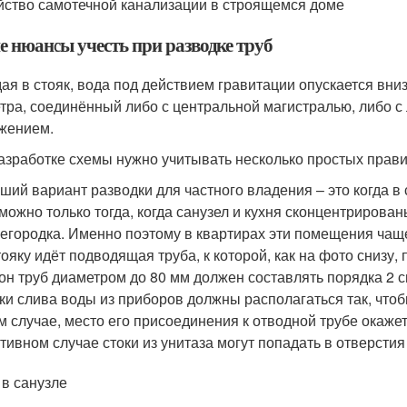
йство самотечной канализации в строящемся доме
е нюансы учесть при разводке труб
ая в стояк, вода под действием гравитации опускается вни
тра, соединённый либо с центральной магистралью, либо 
жением.
азработке схемы нужно учитывать несколько простых прави
ший вариант разводки для частного владения – это когда в 
можно только тогда, когда санузел и кухня сконцентрирован
егородка. Именно поэтому в квартирах эти помещения чащ
тояку идёт подводящая труба, к которой, как на фото снизу
он труб диаметром до 80 мм должен составлять порядка 2 см
ки слива воды из приборов должны располагаться так, чтобы
м случае, место его присоединения к отводной трубе окажетс
тивном случае стоки из унитаза могут попадать в отверстия
 в санузле