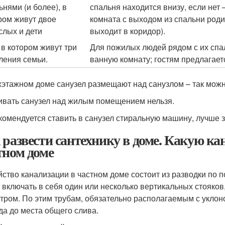
ьнями (и более), в
спальня находится внизу, если нет 
ром живут двое
комната с выходом из спальни родит
слых и дети
выходит в коридор).
 в котором живут три
Для пожилых людей рядом с их спа
ления семьи.
ванную комнату; гостям предлагаетс
хэтажном доме санузел размещают над санузлом – так можн
ивать санузел над жилым помещением нельзя.
комендуется ставить в санузел стиральную машину, лучше 
 развести сантехнику в доме. Какую к
тном доме
йство канализации в частном доме состоит из разводки по 
 включать в себя один или несколько вертикальных стояко
тром. По этим трубам, обязательно располагаемым с уклоно
да до места общего слива.