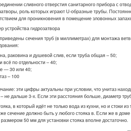
оединении сливного отверстия санитарного прибора с отвод
затворы, роль которых играют U-образные трубы. Постоянн
тствием для проникновения в помещение зловонных запахо
р устройства гидрозатвора
приведены сечения труб (в миллиметрах) для монтажа ветве
дования:
на, раковина и душевой слив, если труба общая – 50;
и всё по отдельности – 40;
е — 30 или 40;
таз – 100
чание: эти цифры актуальны при условии, что унитаз находи
 – не дальше 3-х. Если эти расстояния больше, диаметр тру
ояка, в который идёт не только вода из кухни, но и стоки и
 же сечение должно быть у любого стояка в. Если же в доме 
 размером 50 мм для установки стояка вполне достаточно.