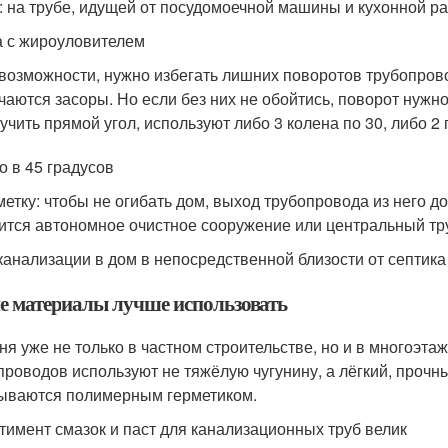
: на трубе, идущей от посудомоечной машины и кухонной р
 с жироуловителем
возможности, нужно избегать лишних поворотов трубопровод
чаются засоры. Но если без них не обойтись, поворот нужн
учить прямой угол, используют либо 3 колена по 30, либо 2 
о в 45 градусов
метку: чтобы не огибать дом, выход трубопровода из него до
ится автономное очистное сооружение или центральный тр
канализации в дом в непосредственной близости от септика
е материалы лучше использовать
ня уже не только в частном строительстве, но и в многоэта
проводов используют не тяжёлую чугунину, а лёгкий, прочны
ываются полимерным герметиком.
тимент смазок и паст для канализационных труб велик