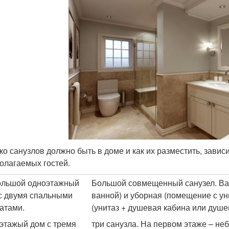
ко санузлов должно быть в доме и как их разместить, завис
олагаемых гостей.
льшой одноэтажный
Большой совмещенный санузел. Ва
с двумя спальными
ванной) и уборная (помещение с ун
атами.
(унитаз + душевая кабина или душев
этажый дом с тремя
три санузла. На первом этаже – не