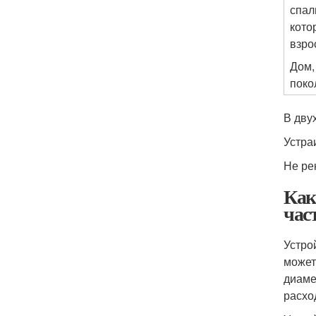
спал
кото
взро
Дом,
поко
В дву
Устра
Не ре
Как
час
Устро
может
диаме
расхо