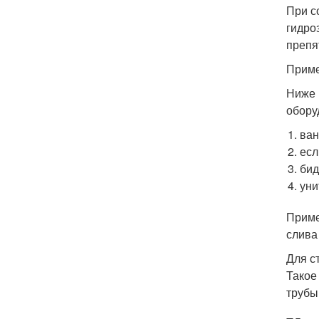
При с
гидро
препя
Приме
Ниже 
обору
ван
есл
бид
уни
Приме
слива
Для ст
Такое
трубы