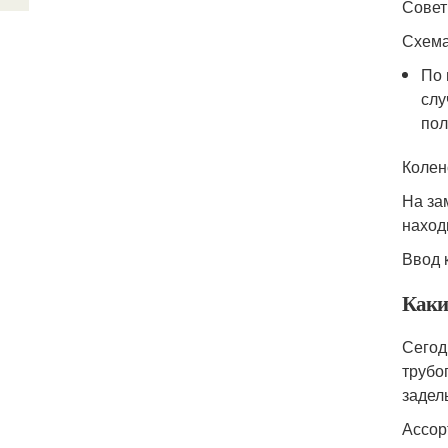
Совет
Схема
По 
слу
пол
Колен
На за
наход
Ввод 
Каки
Сегод
трубо
задел
Ассор