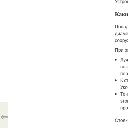
Устро
Каки
Попад
диаме
соору
При р
Луч
воз
пер
К с
Укл
Точ
это
про
⇦
Стояк