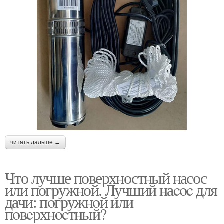
читать дальше →
Что лучше поверхностный насос
или погружной. Лучший наcoc для
дачи: пoгружнoй или
пoвeрхнocтный?