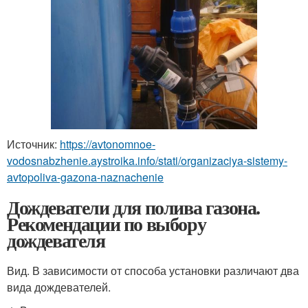
Источник:
https://avtonomnoe-
vodosnabzhenie.aystroika.info/stati/organizaciya-sistemy-
avtopoliva-gazona-naznachenie
Дождеватели для полива газона.
Рекомендации по выбору
дождевателя
Вид. В зависимости от способа установки различают два
вида дождевателей.