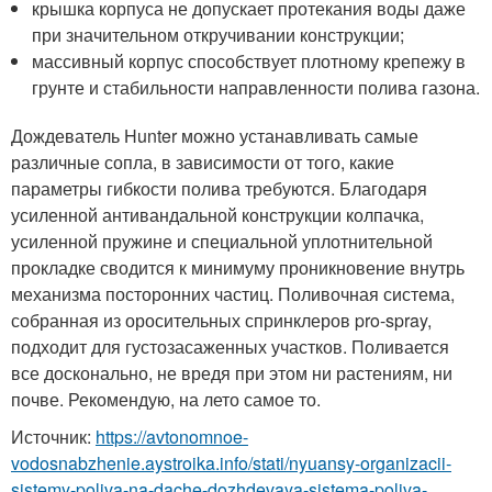
крышка корпуса не допускает протекания воды даже
при значительном откручивании конструкции;
массивный корпус способствует плотному крепежу в
грунте и стабильности направленности полива газона.
Дождеватель Hunter можно устанавливать самые
различные сопла, в зависимости от того, какие
параметры гибкости полива требуются. Благодаря
усиленной антивандальной конструкции колпачка,
усиленной пружине и специальной уплотнительной
прокладке сводится к минимуму проникновение внутрь
механизма посторонних частиц. Поливочная система,
собранная из оросительных спринклеров pro-spray,
подходит для густозасаженных участков. Поливается
все досконально, не вредя при этом ни растениям, ни
почве. Рекомендую, на лето самое то.
Источник:
https://avtonomnoe-
vodosnabzhenie.aystroika.info/stati/nyuansy-organizacii-
sistemy-poliva-na-dache-dozhdevaya-sistema-poliva-