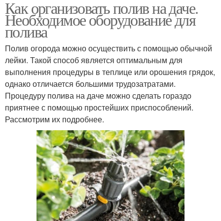
Как организовать полив на даче.
Ручной полив
Полив в частном доме
Необходимое оборудование для
полива
Полив огорода можно осуществить с помощью обычной
Полив из
лейки. Такой способ является оптимальным для
Капельный тип
полипропиленовых
выполнения процедуры в теплице или орошения грядок,
труб
однако отличается большими трудозатратами.
Процедуру полива на даче можно сделать гораздо
приятнее с помощью простейших приспособлений.
Разводка для полива
Рассмотрим их подробнее.