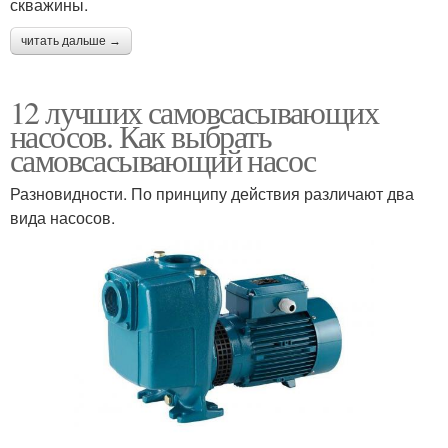
скважины.
Вихревой насос
Насос для колодца
читать дальше →
12 лучших самовсасывающих
насосов. Как выбрать
самовсасывающий насос
Вихревые насосы
Насос для полива
Разновидности. По принципу действия различают два
вида насосов.
Насос для
Насос для подъема
водоснабжения
Воды из колодца