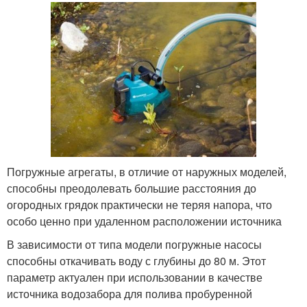
Задачи для насоса
Центробежный насос
Водяной насос
Поливочные насосы
Погружные агрегаты, в отличие от наружных моделей,
способны преодолевать большие расстояния до
Насосы для дачи
Насос для скважины
огородных грядок практически не теряя напора, что
особо ценно при удаленном расположении источника
В зависимости от типа модели погружные насосы
способны откачивать воду с глубины до 80 м. Этот
Насосы для полива
Насосы по конструкции
параметр актуален при использовании в качестве
источника водозабора для полива пробуренной