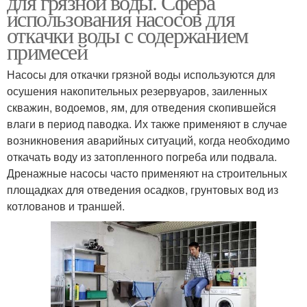
для грязной воды. Сфера
использования насосов для
откачки воды с содержанием
примесей
Дренажный насос
Насосы по качеству
Насосы для откачки грязной воды используются для
осушения накопительных резервуаров, заиленных
скважин, водоемов, ям, для отведения скопившейся
влаги в период паводка. Их также применяют в случае
Насос с минимальным
Погружные насосы
возникновения аварийных ситуаций, когда необходимо
уровнем
откачать воду из затопленного погреба или подвала.
Дренажные насосы часто применяют на строительных
площадках для отведения осадков, грунтовых вод из
котлованов и траншей.
Насос по параметрам
Водяные насосы
Погружной насос
Насосы для колодцев