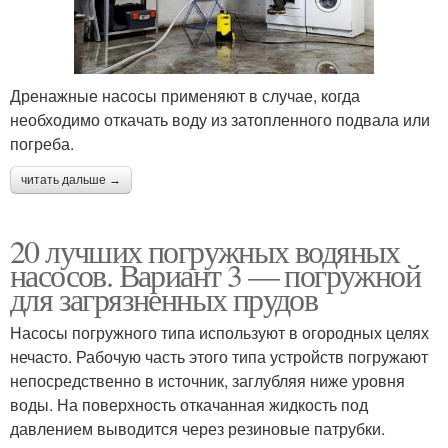
Колодезные насосы
Насосы для воды
Дренажные насосы применяют в случае, когда
необходимо откачать воду из затопленного подвала или
погреба.
Самовсасывающие
Глубинный насос
читать дальше →
насосы
20 лучших погружных водяных
насосов. Вариант 3 — погружной
Самовсасывающий
для загрязненных прудов
Поверхностный насос
насос
Насосы погружного типа используют в огородных целях
нечасто. Рабочую часть этого типа устройств погружают
непосредственно в источник, заглубляя ниже уровня
Насос для воды
Поверхностные насосы
воды. На поверхность откачанная жидкость под
давлением выводится через резиновые патрубки.