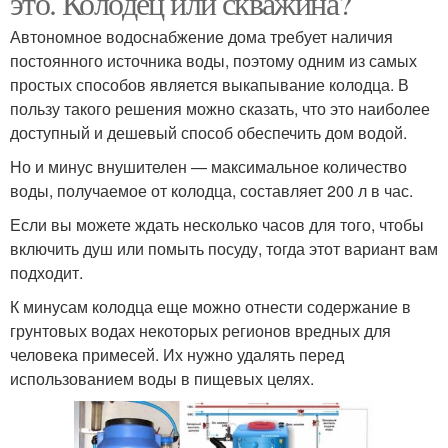
это. Колодец или скважина?
Автономное водоснабжение дома требует наличия
постоянного источника воды, поэтому одним из самых
Оборудование для
Водоснабжения с
простых способов является выкапывание колодца. В
водоснабжения
накопительным баком
пользу такого решения можно сказать, что это наиболее
доступный и дешевый способ обеспечить дом водой.
Но и минус внушителен — максимальное количество
воды, получаемое от колодца, составляет 200 л в час.
Водоснабжение на даче
Водоснабжения на даче
Если вы можете ждать несколько часов для того, чтобы
включить душ или помыть посуду, тогда этот вариант вам
подходит.
Водоснабжения для
Водоснабжение на
К минусам колодца еще можно отнести содержание в
дачи
дачном участке
грунтовых водах некоторых регионов вредных для
человека примесей. Их нужно удалять перед
использованием воды в пищевых целях.
Водоснабжение для
Водоснабжение из бака
кафе