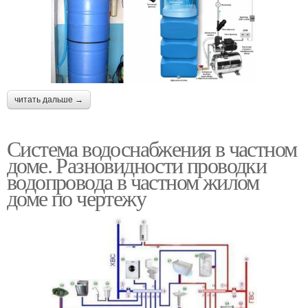
Водоснабжения с
Водоснабжение в
погружным насосом
частном доме
читать дальше →
Водоснабжения с
Автономная система
использованием
Система водоснабжения в частном
доме. Разновидности проводки
водопровода в частном жилом
доме по чертежу
Водоснабжение с
использованием