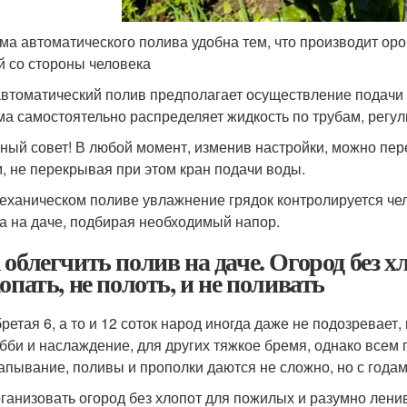
ма автоматического полива удобна тем, что производит ор
й со стороны человека
втоматический полив предполагает осуществление подачи 
ма самостоятельно распределяет жидкость по трубам, регул
ный совет! В любой момент, изменив настройки, можно пер
, не перекрывая при этом кран подачи воды.
еханическом поливе увлажнение грядок контролируется чел
а на даче, подбирая необходимый напор.
 облегчить полив на даче. Огород без 
копать, не полоть, и не поливать
ретая 6, а то и 12 соток народ иногда даже не подозревает,
обби и наслаждение, для других тяжкое бремя, однако всем п
апывание, поливы и прополки даются не сложно, но с года
рганизовать огород без хлопот для пожилых и разумно ленивы