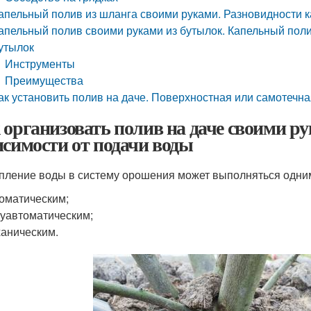
апельный полив из шланга своими руками. Разновидности 
апельный полив своими руками из бутылок. Капельный поли
утылок
Инструменты
Преимущества
ак установить полив на даче. Поверхностная или самотечн
 организовать полив на даче своими ру
исимости от подачи воды
пление воды в систему орошения может выполняться одни
оматическим;
уавтоматическим;
аническим.