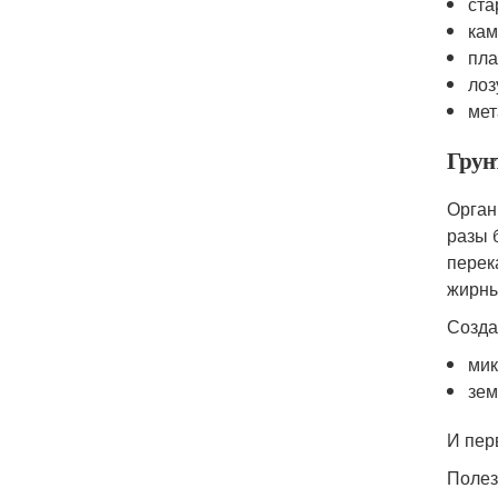
ста
кам
пла
лоз
мет
Грун
Орган
разы 
перек
жирны
Созда
мик
зем
И пер
Полез