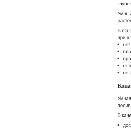
глубо
Умный
расте
В осн
пришл
нет
вла
про
ест
не 
Копат
Умная
полив
В кач
дос