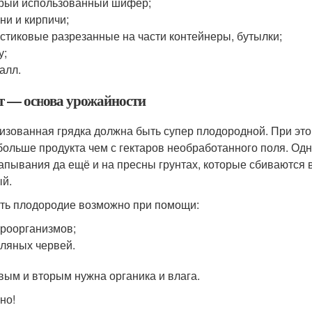
рый использованный шифер;
ни и кирпичи;
стиковые разрезанные на части контейнеры, бутылки;
у;
алл.
т — основа урожайности
изованная грядка должна быть супер плодородной. При это
больше продукта чем с гектаров необработанного поля. Одн
апывания да ещё и на пресны грунтах, которые сбиваются в
й.
ть плодородие возможно при помощи:
роорганизмов;
ляных червей.
вым и вторым нужна органика и влага.
но!