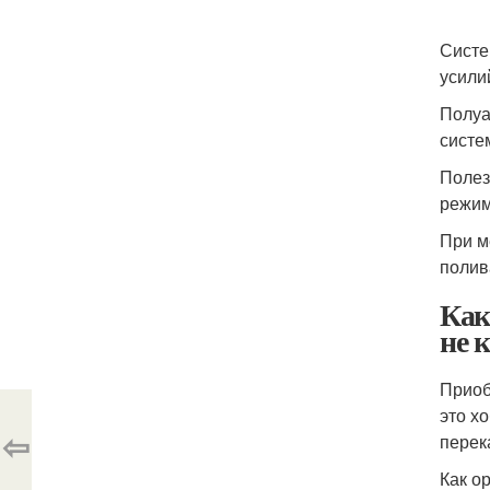
Систе
усили
Полуа
систе
Полез
режим
При м
полив
Как
не 
Приоб
это х
⇦
перек
Как о