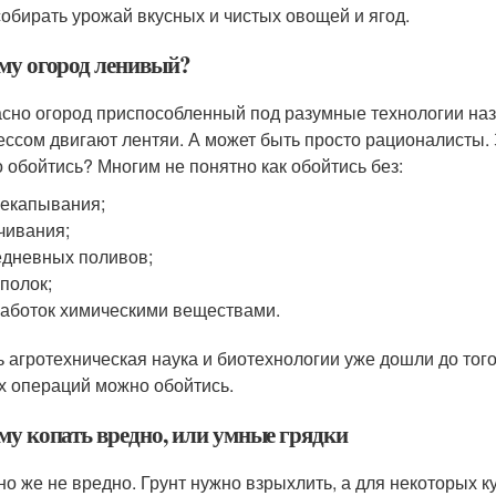
собирать урожай вкусных и чистых овощей и ягод.
му огород ленивый?
сно огород приспособленный под разумные технологии на
ессом двигают лентяи. А может быть просто рационалисты. 
 обойтись? Многим не понятно как обойтись без:
екапывания;
чивания;
дневных поливов;
полок;
аботок химическими веществами.
ь агротехническая наука и биотехнологии уже дошли до того 
х операций можно обойтись.
му копать вредно, или умные грядки
но же не вредно. Грунт нужно взрыхлить, а для некоторых к