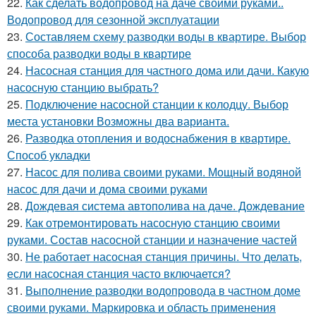
22.
Как сделать водопровод на даче своими руками..
Водопровод для сезонной эксплуатации
23.
Составляем схему разводки воды в квартире. Выбор
способа разводки воды в квартире
24.
Насосная станция для частного дома или дачи. Какую
насосную станцию выбрать?
25.
Подключение насосной станции к колодцу. Выбор
места установки Возможны два варианта.
26.
Разводка отопления и водоснабжения в квартире.
Способ укладки
27.
Насос для полива своими руками. Мощный водяной
насос для дачи и дома своими руками
28.
Дождевая система автополива на даче. Дождевание
29.
Как отремонтировать насосную станцию своими
руками. Состав насосной станции и назначение частей
30.
Не работает насосная станция причины. Что делать,
если насосная станция часто включается?
31.
Выполнение разводки водопровода в частном доме
своими руками. Маркировка и область применения