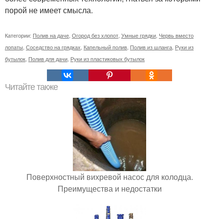
порой не имеет смысла.
Категории:
Полив на даче
,
Огород без хлопот
,
Умные грядки
,
Червь вместо
лопаты
,
Соседство на грядках
,
Капельный полив
,
Полив из шланга
,
Руки из
бутылок
,
Полив для дачи
,
Руки из пластиковых бутылок
Читайте также
Поверхностный вихревой насос для колодца.
Преимущества и недостатки