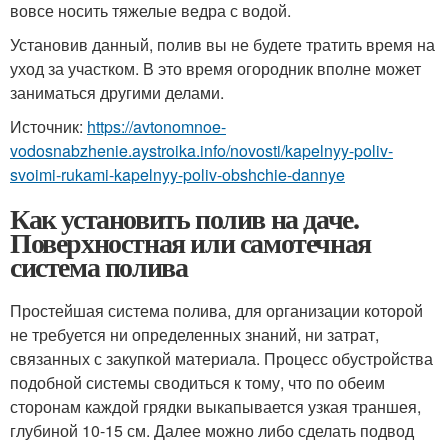
вовсе носить тяжелые ведра с водой.
Установив данный, полив вы не будете тратить время на
уход за участком. В это время огородник вполне может
заниматься другими делами.
Источник:
https://avtonomnoe-
vodosnabzhenie.aystroika.info/novosti/kapelnyy-poliv-
svoimi-rukami-kapelnyy-poliv-obshchie-dannye
Как установить полив на даче.
Поверхностная или самотечная
система полива
Простейшая система полива, для организации которой
не требуется ни определенных знаний, ни затрат,
связанных с закупкой материала. Процесс обустройства
подобной системы сводиться к тому, что по обеим
сторонам каждой грядки выкапывается узкая траншея,
глубиной 10-15 см. Далее можно либо сделать подвод