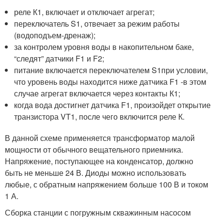
реле К
1
, включает и отключает агрегат;
переключатель S
1
, отвечает за режим работы
(водоподъем-дренаж);
за контролем уровня воды в накопительном баке,
“следят” датчики F1 и F2;
питание включается переключателем S
1
при условии,
что уровень воды находится ниже датчика F1 -в этом
случае агрегат включается через контакты К
1
;
когда вода достигнет датчика F1, произойдет открытие
транзистора VT
1
, после чего включится реле К
.
В данной схеме применяется трансформатор малой
мощности от обычного вещательного приемника.
Напряжение, поступающее на конденсатор, должно
быть не меньше 24 В. Диоды можно использовать
любые, с обратным напряжением больше 100 В и током
1 А.
Сборка станции с погружным скважинным насосом