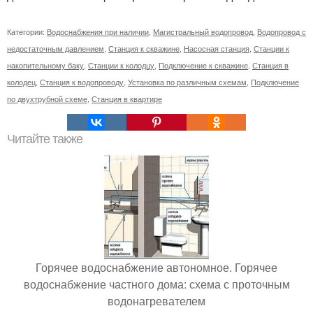
Категории:
Водоснабжения при наличии
,
Магистральный водопровод
,
Водопровод с
недостаточным давлением
,
Станция к скважине
,
Насосная станция
,
Станции к
накопительному баку
,
Станции к колодцу
,
Подключение к скважине
,
Станция в
колодец
,
Станция к водопроводу
,
Установка по различным схемам
,
Подключение
по двухтрубной схеме
,
Станция в квартире
Читайте также
Горячее водоснабжение автономное. Горячее
водоснабжение частного дома: схема с проточным
водонагревателем