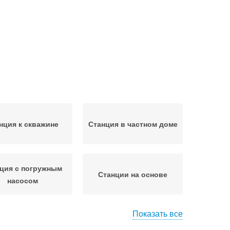
нция к скважине
Станция в частном доме
ция с погружным
Станции на основе
насосом
Показать все
анции на улице
Станция на зиму