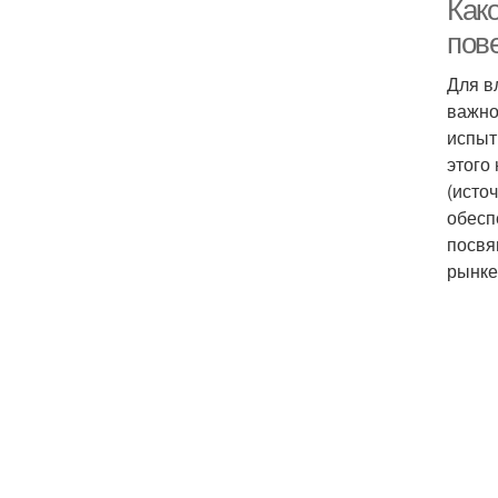
Как
пов
Для в
важно
испыт
этого
(исто
обесп
посвя
рынке