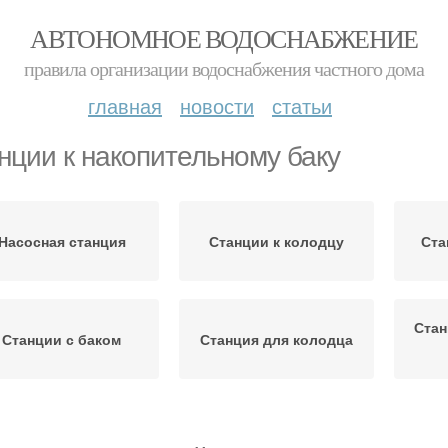
АВТОНОМНОЕ ВОДОСНАБЖЕНИЕ
правила организации водоснабжения частного дома
главная
новости
статьи
нции к накопительному баку
Насосная станция
Станции к колодцу
Ста
Стан
Станции с баком
Станция для колодца
Станции на глубинном
Насосные станции
Ст