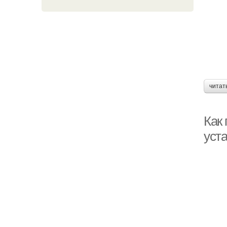
читат
Как
уст