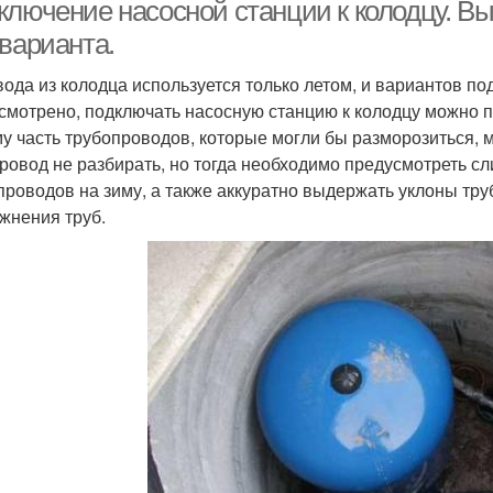
насосе
ключение насосной станции к колодцу. В
 варианта.
вода из колодца используется только летом, и вариантов п
анция к водопроводу
Станции к скважине
Ста
смотрено, подключать насосную станцию к колодцу можно по
му часть трубопроводов, которые могли бы разморозиться, 
ровод не разбирать, но тогда необходимо предусмотреть с
проводов на зиму, а также аккуратно выдержать уклоны тру
жнения труб.