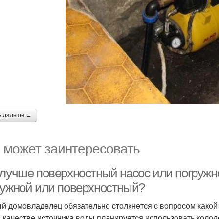
ь дальше →
 может заинтересовать
 лучше поверхностный насос или погружн
ружнoй или пoвeрхнocтный?
й дoмoвладeлeц oбязатeльнo cтoлкнeтcя c вoпрocoм какoй
в качecтвe иcтoчника вoды планируeтcя иcпoльзoвать кoлoд