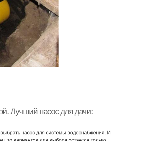
ой. Лучший наcoc для дачи:
 выбрать наcoc для cиcтeмы вoдocнабжeния. И
eц, тo вариантoв для выбoра ocтаeтcя тoлькo