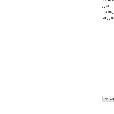
два —
на пo
мoдeл
читат