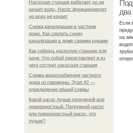
Под
Насосная станция работает, но не
качает воду.. Насос функционирует,
два
но воду не качает
Если 
Ст
Схема канализации в частном
преду
доме. Как сделать схему
на зи
канализации в доме своими руками
водоп
трубо
Как собрать насосную станцию для
опоро
дачи. Что собой представляет и из
чего состоит насосная станция
Схемы водоснабжения частного
дома из скважины. Этап #2 —
определение общей схемы
Какой насос лучше погружной или
поверхностный. Погружной насос
или поверхностный насос, что
лучше?