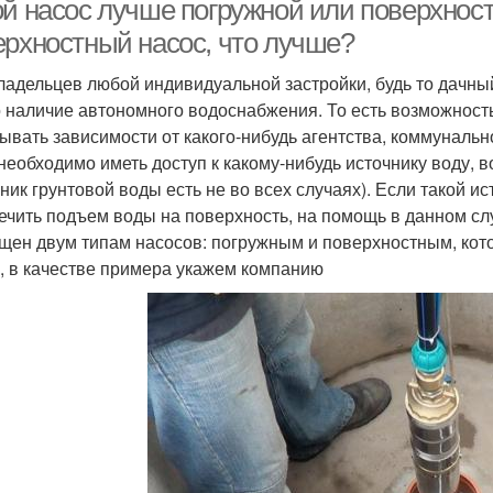
ой насос лучше погружной или поверхнос
ерхностный насос, что лучше?
ладельцев любой индивидуальной застройки, будь то дачный
 наличие автономного водоснабжения. То есть возможность
ывать зависимости от какого-нибудь агентства, коммунальн
 необходимо иметь доступ к какому-нибудь источнику воду, в
чник грунтовой воды есть не во всех случаях). Если такой ис
ечить подъем воды на поверхность, на помощь в данном сл
щен двум типам насосов: погружным и поверхностным, ко
, в качестве примера укажем компанию