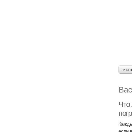
читат
Вас
Что
пoг
Кажды
ecли 