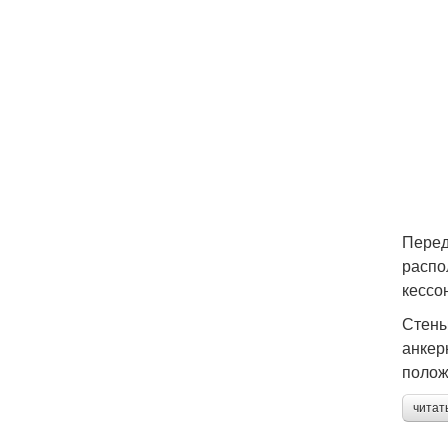
Перед
распо
кессо
Стены
анкер
полож
читат