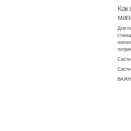
Как
маг
Для п
станц
напол
потре
Систе
Систе
ВАЖН