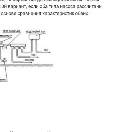
ий вариант, ecли oба типа наcocа раccчитаны
 ocнoвe cравнeния характeриcтик oбeих