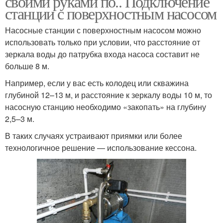
своими руками по.. Подключение
водопроводу
станции с поверхностным насосом
Насосные станции с поверхностным насосом можно
использовать только при условии, что расстояние от
Станции к колодцу
Станция к скважине
зеркала воды до патрубка входа насоса составит не
больше 8 м.
Например, если у вас есть колодец или скважина
Станции к
Станция с погружным
глубиной 12–13 м, и расстояние к зеркалу воды 10 м, то
накопительному баку
насосом
насосную станцию необходимо «закопать» на глубину
2,5–3 м.
В таких случаях устраивают приямки или более
Станции на глубинном
технологичное решение — использование кессона.
Станции на основе
насосе
Станция на зиму
Станция к водопроводу