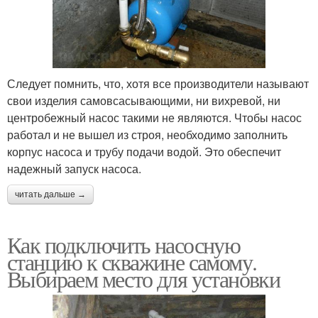
Станции к скважине
Станции с баком
Следует помнить, что, хотя все производители называют
свои изделия самовсасывающими, ни вихревой, ни
центробежный насос такими не являются. Чтобы насос
Станции в колодец
Станции к водопроводу
работал и не вышел из строя, необходимо заполнить
корпус насоса и трубу подачи водой. Это обеспечит
надежный запуск насоса.
читать дальше →
Станции в частном
Станции на даче
доме
Как подключить насосную
станцию к скважине самому.
Выбираем место для установки
Места для станции
Станции на водопровод