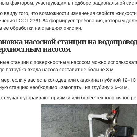
ным фактором, участвующим в подборе рациональной сист
о ввиду того, что возможности изменения свойств жидкос
ичения ГОСТ 2761-84 формирует требования, которым должн
а ее обработки на станциях очистки.
ановка насосной станции на водопрово
ерхностным насосом
ные станции с поверхностным насосом можно использовать 
до патрубка входа насоса составит не больше 8 м.
мер, если у вас есть колодец или скважина глубиной 12–13 м
ную станцию необходимо «закопать» на глубину 2,5–3 м.
их случаях устраивают приямки или более технологичное р