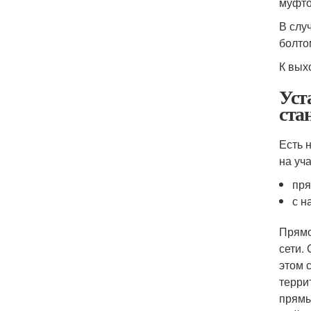
муфто
В слу
болто
К вых
Уст
ста
Есть 
на уч
пря
с н
Прямо
сети.
этом 
терри
прямы