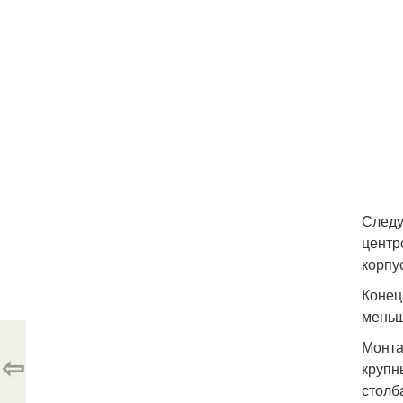
Следу
центр
корпу
Конец
меньш
Монта
⇦
крупн
столб