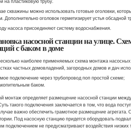
й на пластиковую трубу.
чае скважины можно использовать готовые оголовки, котор
м. Дополнительно оголовок герметизирует устья обсадной т
оду насоса присоединяют систему водоснабжения.
ановка насосной станции на улице. Сх
нций с баком в доме
несколько наиболее применяемых схема монтажа насосных 
астках частных домовладений, загородных домов и дач исп
мое подключение через трубопровод поп простой схеме;
акопительным баком.
й монтаж определяет размещение насосной станции между
 Суть такого подключения заключается в том, что вода пост
случае важно обеспечить грамотное размещение агрегата. 
тории. Под насосную станцию придется оборудовать подва
м подключением не предусматривают воздействия низких т