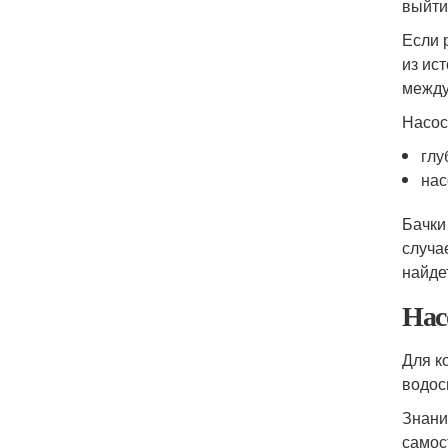
выйти
Если 
из ис
между
Насос
глу
нас
Бачки
случа
найде
Нас
Для к
водос
Знани
самос