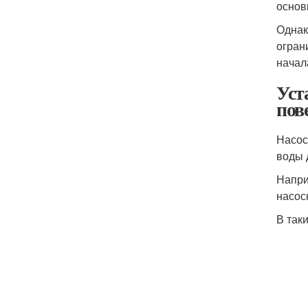
основ
Однак
огран
начал
Уст
пов
Насос
воды 
Напри
насос
В так