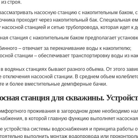
 из строя.
рассматривать насосную станцию с накопительным баком, с
точника проходит через накопительный бак. Специальная ем
 насосной станцией и сетью трубопровода, которая идет к д
ная станция с накопительным баком предполагает установк
бинного – отвечает за перекачивание воды к накопителю;
осной станции – обеспечивает транспортировку воды из нак
 в водяных станциях бывают разного объема. От этого завис
е отключения насосной станции. В среднем объем колеблетс
те и более вместительные демпферные бачки.
осная станция для скважины. Устройст
омфортного проживания в загородном доме необходимо на
набжения, в которой главную функцию выполняет насосная
е устройства системы водоснабжения и принципа работы о
тоятельно выполнить монтаж водопровода или проконтрол