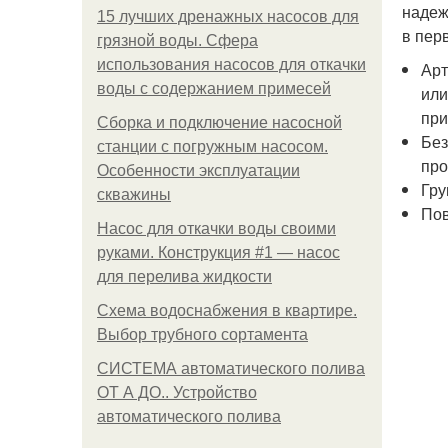
надеж
15 лучших дренажных насосов для
в пер
грязной воды. Сфера
использования насосов для откачки
Арт
воды с содержанием примесей
или
при
Сборка и подключение насосной
Без
станции с погружным насосом.
про
Особенности эксплуатации
Гру
скважины
Пов
Насос для откачки воды своими
руками. Конструкция #1 — насос
для перелива жидкости
Схема водоснабжения в квартире.
Выбор трубного сортамента
СИСТЕМА автоматического полива
ОТ А ДО.. Устройство
автоматического полива