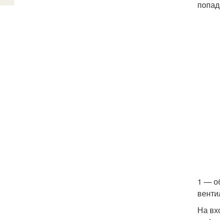
попад
1 — о
венти
На вх