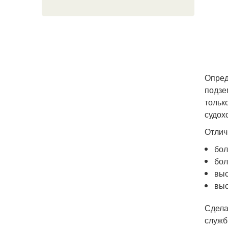
Опред
подзе
тольк
судох
Отлич
бол
бол
выс
выс
Сдела
служб