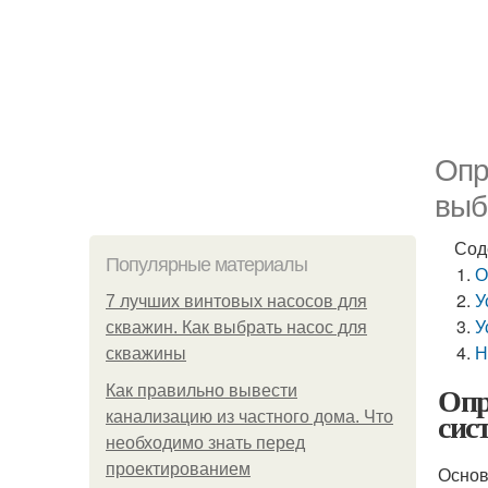
Опр
выб
Сод
Популярные материалы
О
У
7 лучших винтовых насосов для
У
скважин. Как выбрать насос для
Н
скважины
Опр
Как правильно вывести
сис
канализацию из частного дома. Что
необходимо знать перед
проектированием
Основ