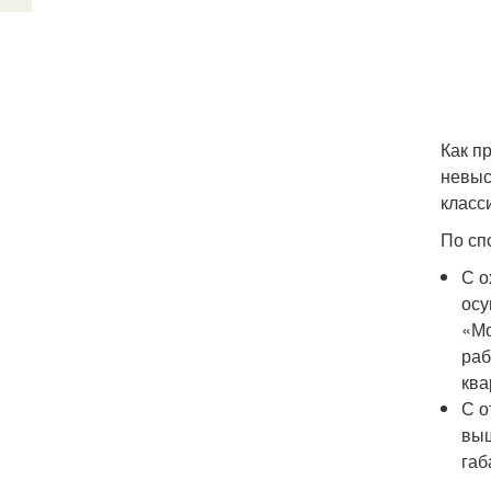
Как п
невыс
класс
По сп
С о
осу
«Мо
раб
ква
С о
выш
габ