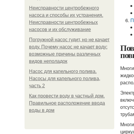
Неисправности центробежного
насоса и способы их устранения.
П
Неисправности центробежных
насосов и их обслуживание
Погружной насос гудит, но не качает
Пов
воду. Почему насос не качает воду:
пов
возможные причины различных
видов неполадок
Многи
Насос для капельного полива.
жидко
Насосы для капельного полива,
распо
часть 2
Элект
Как провести воду в частный дом.
включ
Правильное расположение ввода
отсут
воды в дом
труба
Многи
цирку