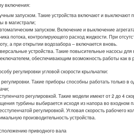
пу включения:
учным запуском. Такие устройства включают и выключают п
ы в магистрали;
втоматическим запуском. Включение и выключение агрегат
чика потока, контролирующего расход жидкости. При отсут
оту, а при открытии водозабора – включается вновь.
версальные устройства. Такие повысительные насосы дл
еключателем, обеспечивающим возможность работы как в р
особу регулировки угловой скорости крыльчатки:
 регулировки. Такие приборы способны работать только в 
ачи;
ступенчато регулировкой. Такие модели имеют от 2 до 4 с
щения турбины выбирается исходя из напора во входном п
есступенчатой регулировкой. Угловая скорость рабочего ко
имальную производительность устройства.
сположению приводного вала