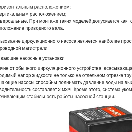
оризонтальным расположением;
ертикальным расположением;
версальные. При монтаже таких моделей допускается как го
положение приводного вала.
ьзование циркуляционного насоса является наиболее про
роводной магистрали.
вающие насосные установки
ичие от обычного циркуляционного устройства, всасывающа
одимый напор жидкости не только на отдельном отрезке тру
ающие насосы способны поднимать давление воды на высо
водительность составляет 2 м3/ч. Кроме этого, система ук
ечивающим стабильность работы насосной станции.