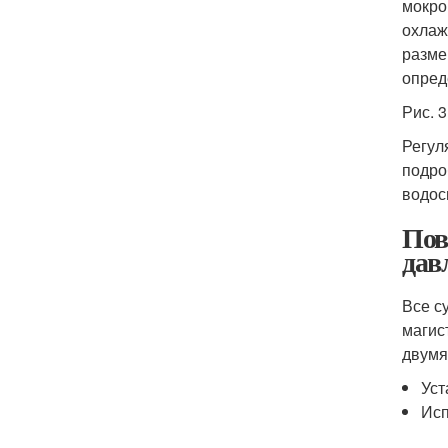
мокро
охлаж
разме
опред
Рис. 
Регул
подро
водос
Пов
дав
Все с
магис
двумя
Уст
Исп