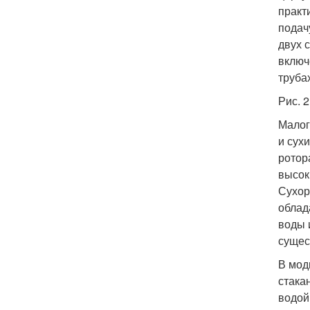
практ
подач
двух 
включ
труба
Рис. 
Малог
и сух
ротор
высок
Сухор
облад
воды 
сущес
В мод
стака
водой