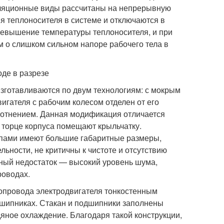
уляционные виды рассчитаны на непрерывную
я теплоносителя в системе и отключаются в
ревышение температуры теплоносителя, и при
м о слишком сильном напоре рабочего тела в
де в разрезе
готавливаются по двум технологиям: с мокрым
игателя с рабочим колесом отделен от его
лотнением. Данная модификация отличается
 торце корпуса помещают крыльчатку.
пами имеют большие габаритные размеры,
ьности, не критичны к чистоте и отсутствию
вный недостаток — высокий уровень шума,
роводах.
опровода электродвигателя тонкостенным
дшипниках. Стакан и подшипники заполнены
яное охлаждение. Благодаря такой конструкции,