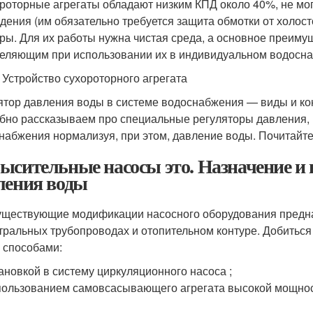
роторные агрегаты обладают низким КПД около 40%, не мог
дения (им обязательно требуется защита обмотки от холос
ры. Для их работы нужна чистая среда, а основное преиму
еляющим при использовании их в индивидуальном водосн
3 Устройство сухороторного агрегата
ятор давления воды в системе водоснабжения — виды и конс
бно рассказываем про специальные регуляторы давления, 
набжения нормализуя, при этом, давление воды. Почитайте,
ысительные насосы это. Назначение 
ления воды
уществующие модификации насосного оборудования предна
тральных трубопроводах и отопительном контуре. Добитьс
 способами:
ановкой в систему циркуляционного насоса ;
ользованием самовсасывающего агрегата высокой мощнос