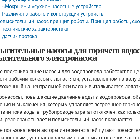
«Мокрые» и «сухие» насосные устройства
Различия в работе и конструкции устройств
овысительный насос принцип работы. Принцип работы, схе
технические характеристики
датчик протока
ысительные насосы для горячего водо
ысительного электронасоса
е подкачивающие насосы для водопровода работают по ц
сти рабочим колесом с лопастями, установленном на валу э
ложенный на центральной оси вала и выталкивается лопатк
ронасосы, повышающие давление воды в водопроводе, об
ения и выключения, которым управляет встроенное герконо
ствии тока воды в трубопроводе агрегат отключен, как тольк
м, реле срабатывает и повысительный насос включается.
е пользователи и авторы интернет-статей путают повысите
ляционным , устанавливаемым в системы отопления частны