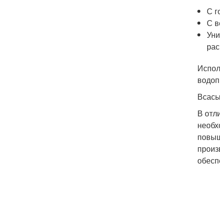
С г
С в
Уни
рас
Испол
водоп
Всасы
В отл
необх
повыш
произ
обесп