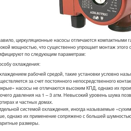
равило, циркуляционные насосы отличаются компактными 
окой мощностью, что существенно упрощает монтаж этого
ифицируют по следующим параметрам:
особу охлаждения:
хлаждением рабочей средой, такие установки условно наз
ществляется за счет постоянного непосредственного конта
крые» насосы не отличаются высоким КПД, однако их про
очего давления на 1 – 3 атм. Невысокий уровень шума позв
ртирах и частных домах.
тдельной системой охлаждения, иногда называемые «сухим
е, однако их применение сопряжено с большей шумностью,
аритные размеры.