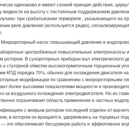
ически одинаково и имеют схожий принцип действия, цирк
у жидкости на высоту с постоянным поддержанием давлени
случаях: при срабатывании термореле , указывающего на п
ении реле давления (используется редко), сигнализирующе
х.
2 Мокророторный насос повышающий давление в водопрово
абаритные центробежные повысительные электронасосы из
им ротором. В сухороторных приборах вал электрического дв
а и статорной обмотки высокогерметичным торционным уп
им КПД порядка 70%, обычно для охлаждения двигателя на
оторные модификации по сравнению с мокророторными ти
ают более высокими показателями мощности и производител
из-за воздушного охлаждения электродвигателя. Но их гла
твенно ограничивает область применения в частных водоп
ификациях с мокрым ротором последний отделен от магнит
ном, в котором он вращается, удерживаясь на торцевых по
 — это обеспечивает бесшумную работу и эффективное вод