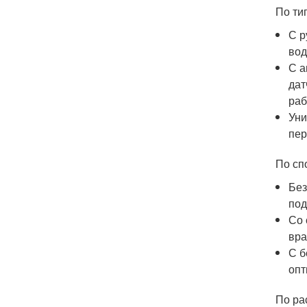
По ти
С р
вод
С а
дат
раб
Уни
пер
По сп
Без
под
Со 
вра
С б
опт
По ра