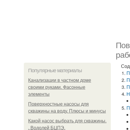
Пов
раб
Сод
Популярные материалы
П
П
Канализации в частном доме
П
своими руками. Фасонные
Н
элементы
Поверхностные насосы для
П
скважины на воду. Плюсы и минусы
Какой насос выбрать для скважины.
. Водолей БЦПЭ.