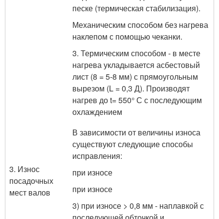
песке (термическая стабилизация).
Механическим способом без нагрева
наклепом с помощью чеканки.
3. Термическим способом - в месте
нагрева уклады­вается асбестовый
лист (8 = 5-8 мм) с прямоуголь­ным
вырезом (L = 0,3 Д). Производят
нагрев до t= 550° С с последующим
охлаждением
В зависимости от величины износа
существуют сле­дующие способы
исправления:
3. Износ
при износе
посадочных
при износе
мест валов
3) при износе > 0,8 мм - наплавкой с
последующей обточкой и