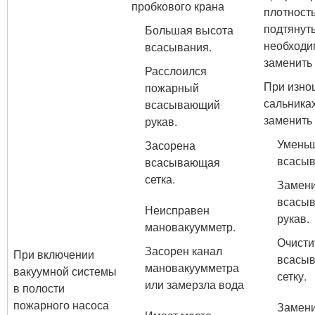
пробкового крана
плотност
подтянуть
Большая высота
необходи
всасывания.
заменить 
Расслоился
При изн
пожарный
сальника
всасывающий
заменить
рукав.
Уменьш
Засорена
всасыв
всасывающая
сетка.
Замен
всасы
Неисправен
рукав.
мановакуумметр.
Очисти
Засорен канал
При включении
всасы
мановакуумметра
вакуумной системы
сетку.
или замерзла вода
в полости
пожарного насоса
Замен