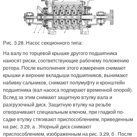
Рис. 3.28. Насос секционного типа:
На валу по торцевой крыш­ке другого подшипника
наносят рис­ки, соответствующие рабочему поло­жению
ротора. После выполнения этого измерения снимают
крышки и верхние вкладыши подшипников, вынимают
набивку сальников, сни­мают полумуфту и кронштейн
под­шипника (вал насоса подпирают временной опорой).
Вслед за этим снимают защитную втулку вала и
разгрузочный диск. Защитную втул­ку на резьбе
отворачивают специ­альным ключом, при гладкой по­
садке втулку стягивают приспособ­лением, приведенным
на рис. 3.29, а . Упорный диск сни­мают
приспособлением, изобра­женным на рис. 3.29, б . После