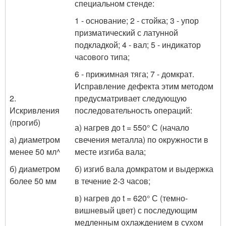
специальном стенде:
1 - основание; 2 - стойка; 3 - упор
призматический с латунной
подкладкой; 4 - вал; 5 - индикатор
часово­го типа;
6 - прижимная тяга; 7 - домкрат.
Исправление дефекта этим методом
2.
предусматрива­ет следующую
Искривления
последовательность операций:
(прогиб)
а) нагрев до t = 550° С (начало
а) диаметром
свечения металла) по окружности в
менее 50 мл^
месте изгиба вала;
б) диаметром
б) изгиб вала домкратом и выдержка
более 50 мм
в течение 2-3 часов;
в) нагрев до t = 620° С (темно-
вишневый цвет) с по­следующим
медленным охлаждением в сухом