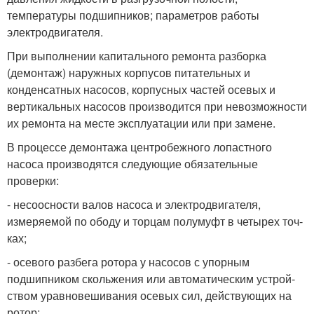
температуры подшипников; параметров работы
электродвигателя.
При выполнении капитального ремонта разборка
(демонтаж) на­ружных корпусов питательных и
конденсатных насосов, корпусных частей осевых и
вертикальных на­сосов производится при невозможно­сти
их ремонта на месте эксплуата­ции или при замене.
В процессе демонтажа центро­бежного лопастного
насоса произ­водятся следующие обязательные
проверки:
- несоосности валов насоса и элек­тродвигателя,
измеряемой по ободу и торцам полумуфт в четырех точ­
ках;
- осевого разбега ротора у насо­сов с упорным
подшипником сколь­жения или автоматическим устрой­
ством уравновешивания осевых сил, действующих на
ротор;