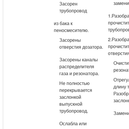
замени
Засорен
трубопровод
1.Разобра
прочисти
из бака к
трубопро
пеносмесителю.
2.Разобра
Засорены
прочистит
отверстия дозатора.
отверстия
Засорены каналы
Очисти
распределителя
резона
газа и резонатора.
Отрегу
Не полностью
длину т
перекрывается
Разобр
заслонкой
заслон
выпускной
трубопровод.
Замени
Ослабла или