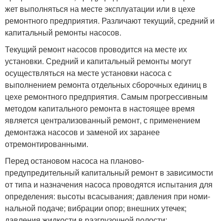
жет выполняться на месте эксплуа­тации или в цехе
ремонтного пред­приятия. Различают текущий, сред­ний и
капитальный ремонты насо­сов.
Текущий ремонт насосов прово­дится на месте их
установки. Сред­ний и капитальный ремонты могут
осуществляться на месте установки насоса с
выполнением ремонта от­дельных сборочных единиц в
цехе ремонтного предприятия. Самым прогрессивным
методом капиталь­ного ремонта в настоящее время
является централизо­ванный ремонт, с применением
демонтажа насосов и заменой их заранее
отремонтированными.
Перед остановом насоса на пла­ново-
предупредительный капиталь­ный ремонт в зависимости
от типа и назначения насоса проводятся ис­пытания для
определения: высоты всасывания; давления при номи­
нальной подаче; вибрации опор; вне­шних утечек;
давления жидкости в разгрузочной полости;