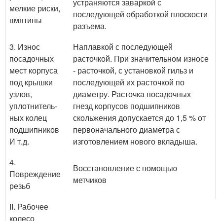
устраня­ются заваркой с
мелкие риски,
последующей обработкой плоскости
вмятины
разъема.
3. Износ
Наплавкой с последующей
посадочных
расточкой. При значительном износе
мест корпуса
- расточкой, с установкой гильз и
под крыш­ки
последующей их расточкой по
узлов,
диаметру. Расточка посадочных
уплотнитель-
гнезд корпусов подшипников
ных колец
скольжения допускается до 1,5 % от
подшипников
первоначально­го диаметра с
И т.д.
изготовлением нового вкладыша.
4.
Восстановление с помощью
Повреждение
метчиков
резьб
II. Рабочее
колесо