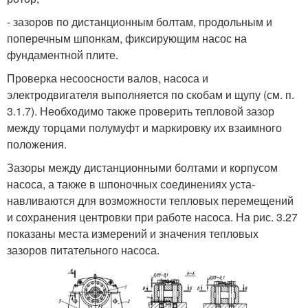
- зазоров по дистанционным бол­там, продольным и
поперечным шпонкам, фиксирующим насос на
фундаментной плите.
Проверка несоосности валов, на­соса и
электродвигателя выполня­ется по скобам и щупу (см. п.
3.1.7). Необходимо также про­верить тепловой зазор
между тор­цами полумуфт и маркировку их взаимного
положения.
Зазоры между дистанционными болтами и корпусом
насоса, а так­же в шпоночных соединениях уста­
навливаются для возможности теп­ловых перемещений
и сохранения центровки при работе насоса. На рис. 3.27
показаны места измере­ний и значения тепловых
зазоров питательного насоса.