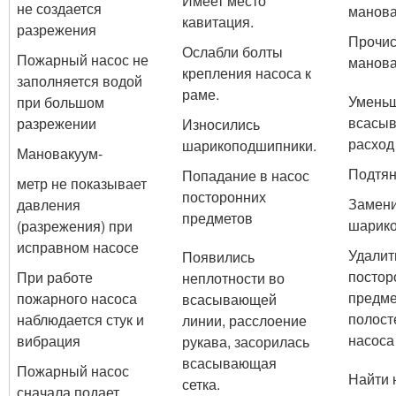
Имеет место
не создается
манова
кавитация.
разрежения
Прочис
Ослабли болты
Пожарный насос не
манова
крепления насоса к
заполняется водой
раме.
Уменьш
при большом
всасыв
разрежении
Износились
расход
шарикоподшипники.
Мановакуум-
Подтян
Попадание в насос
метр не показывает
посторонних
Замен
давления
предметов
шарико
(разрежения) при
исправном насосе
Удалит
Появились
постор
При работе
неплотности во
предме
пожарного насоса
всасывающей
полост
наблюдается стук и
линии, расслоение
насоса
вибрация
рукава, засорилась
всасывающая
Пожарный насос
Найти 
сетка.
сначала подает