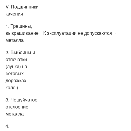
V. Подшипники
качения
1. Трещины,
выкраши­вание
К эксплуатации не допускаются »
металла
2. Выбоины и
отпечат­ки
(лунки) на
беговых
дорожках
колец
3. Чешуйчатое
отслое­ние
металла
4.