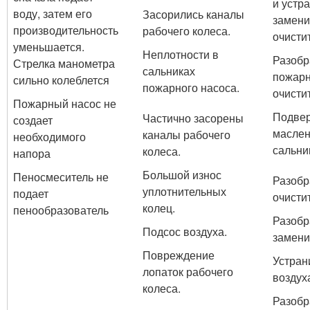
и устра
воду, затем его
Засорились каналы
замени
производительность
рабочего колеса.
очистит
уменьшается.
Неплотности в
Разобр
Стрелка манометра
сальниках
пожарн
сильно колеблется
пожарного насоса.
очисти
Пожарный насос не
Подвер
Частично засорены
создает
маслен
каналы рабочего
необходимого
сальни
колеса.
напора
Большой износ
Пеносмеситель не
Разобр
уплотнительных
подает
очисти
колец.
пенообразователь
Разобр
Подсос воздуха.
замени
Повреждение
Устран
лопаток рабочего
воздух
колеса.
Разобр