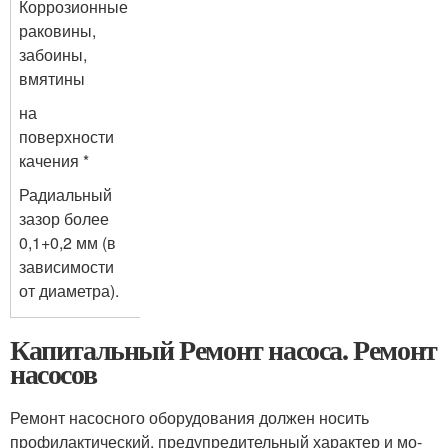
Коррозионные
рако­вины,
забоины,
вмятины
на
поверхности
качения *
Радиальный
зазор более
0,1+0,2 мм (в
зави­симости
от диаметра).
Капитальный Ремонт насоса. Ремонт
насосов
Ремонт насосного оборудования должен носить
профилактический, предупредительный характер и мо­