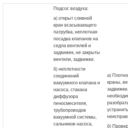
Подсос воздуха:
а) открыт сливной
кран всасывающего
патрубка, неплотная
посадка клапанов на
седла вентилей и
задвижек, не закрыты
вентили, задвижки;
б) неплотности
а) Плотно
соединений
краны, ве
вакуумного клапана и
задвижки
насоса, стакана
необходи
диффузора
разобрать
пеносмесителя,
устранит
трубопроводов
неисправ
вакуумной системы,
сальников насоса,
б) Прове