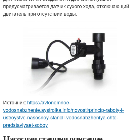
предусматривается датчик сухого хода, отключающий
двигатель при отсутствии воды.
Источник:
https://avtonomnoe-
vodosnabzhenie.aystroika.info/novosti/princip-raboty-i-
ustroystvo-nasosnoy-stancii-vodosnabzheniya-chto-
predstavlyaet-soboy
Насосная станция описание.