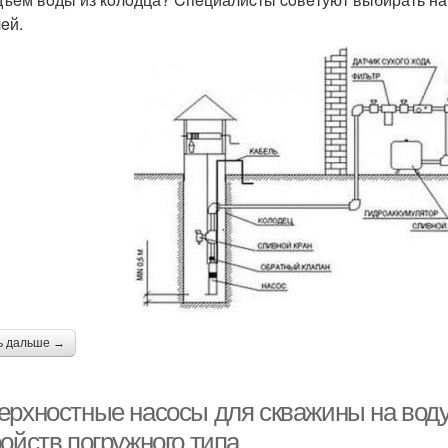
eй.
ь дальше →
ерхностные насосы для скважины на воду
ойств погружного типа