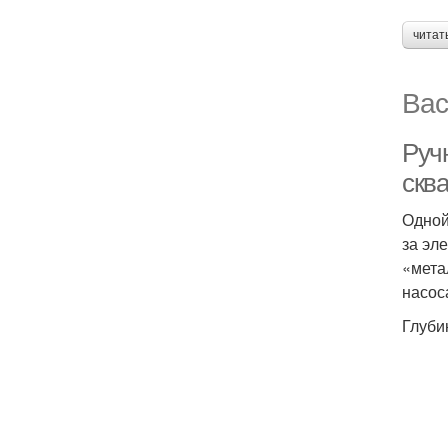
читат
Вас
Руч
скв
Одной
за эл
«мета
насос
Глуби