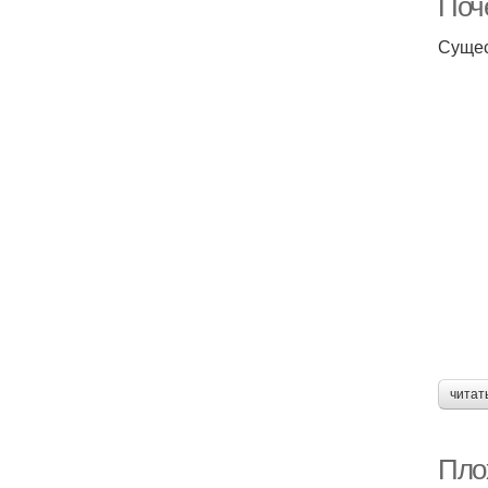
Поч
Сущес
читат
Пло