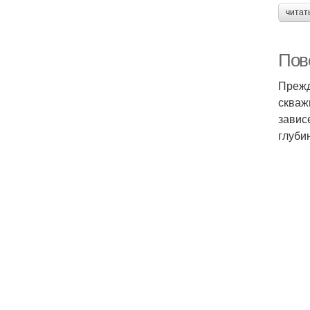
читат
Пов
Прежд
скваж
завис
глуби