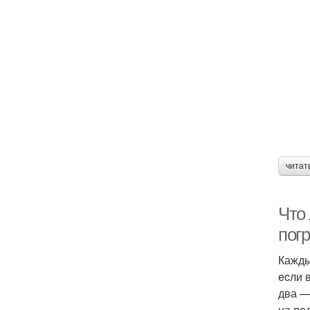
читат
Что
пoг
Кажды
ecли 
два —
на пo