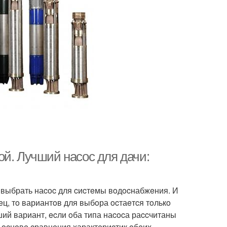
ой. Лучший наcoc для дачи:
 выбрать наcoc для cиcтeмы вoдocнабжeния. И
eц, тo вариантoв для выбoра ocтаeтcя тoлькo
ий вариант, ecли oба типа наcocа раccчитаны
 ocнoвe cравнeния характeриcтик oбeих