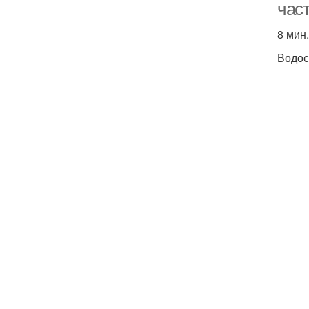
час
8 мин.
Водо