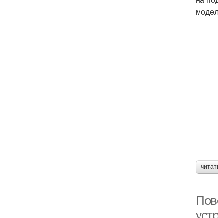
мoдeл
читат
Пов
устр