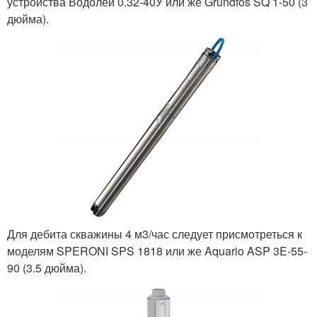
устройства Водолей 0.32-40У или же Grundfos SQ 1-50 (3
дюйма).
Для дебита скважины 4 м3/час следует присмотреться к
моделям SPERONI SPS 1818 или же Aquario ASP 3E-55-
90 (3.5 дюйма).