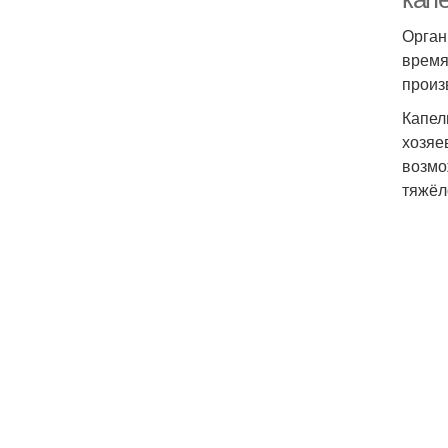
Орган
время
произ
Капел
хозяе
возмо
тяжёл