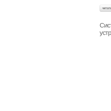
читат
Cис
уст