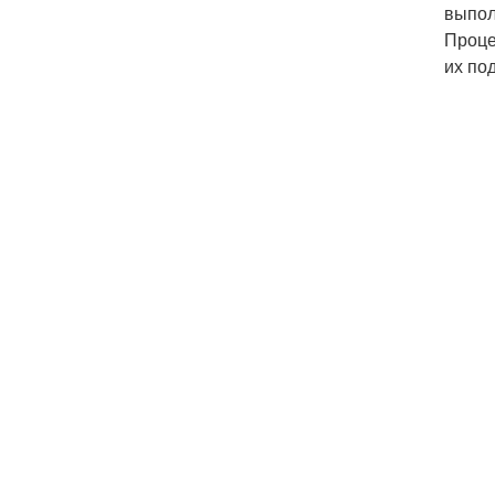
выпол
Проце
их по