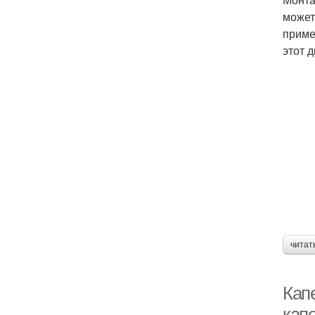
может
приме
этот 
читат
Кап
кап