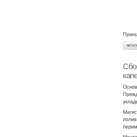
Принц
читат
Сбо
кап
Основ
Прежд
уклад
Магис
полив
перим
Монта