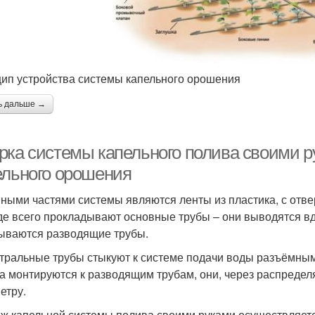
ип устройства системы капельного орошения
ь дальше →
рка системы капельного полива своими 
ельного орошения
ными частями системы являются ленты из пластика, с отве
е всего прокладывают основные трубы – они выводятся вд
ываются разводящие трубы.
тральные трубы стыкуют к системе подачи воды разъёмным
а монтируются к разводящим трубам, они, через распредел
етру.
ж капельной системы полива своими руками осуществляет