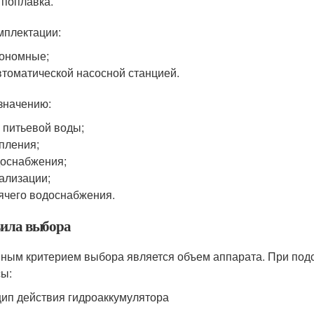
 поплавка.
мплектации:
ономные;
втоматической насосной станцией.
значению:
 питьевой воды;
пления;
оснабжения;
ализации;
ячего водоснабжения.
ила выбора
ным критерием выбора является объем аппарата. При подс
ы:
ип действия гидроаккумулятора