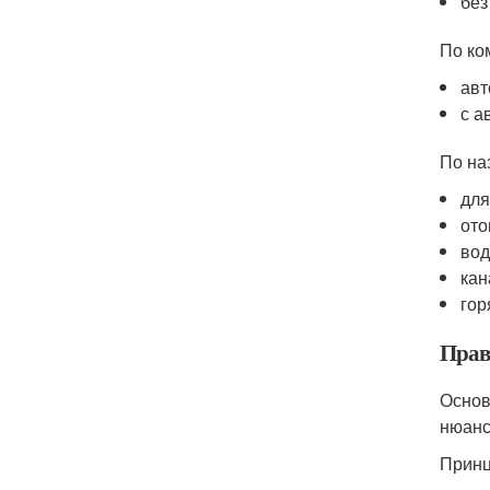
без
По ко
авт
с а
По на
для
ото
вод
кан
гор
Прав
Основ
нюанс
Принц