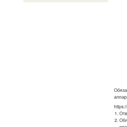
Обяза
аппар
https:/
Отв
Обя
про