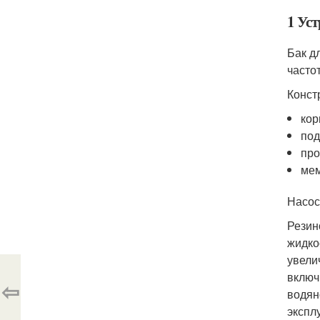
1 Уст
Бак д
часто
Конст
кор
под
про
мем
Насос
Резин
жидко
увели
включ
⇦
водян
экспл