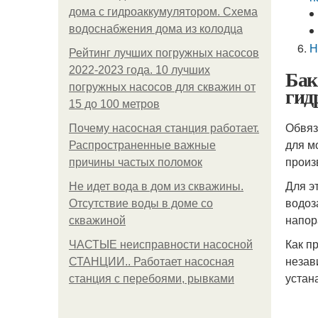
дома с гидроаккумулятором. Схема
водоснабжения дома из колодца
Н
Рейтинг лучших погружных насосов
2022-2023 года. 10 лучших
Бак
погружных насосов для скважин от
гид
15 до 100 метров
Обвяз
Почему насосная станция работает.
для м
Распространенные важные
произ
причины частых поломок
Для э
Не идет вода в дом из скважины.
водоз
Отсутствие воды в доме со
напор
скважиной
Как п
ЧАСТЫЕ неисправности насосной
незав
СТАНЦИИ.. Работает насосная
устан
станция с перебоями, рывками