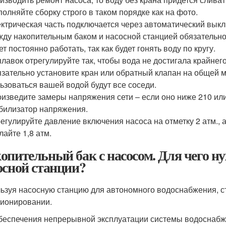
олняйте сборку строго в таком порядке как на фото.
ктрическая часть подключается через автоматический выкл
ду накопительным баком и насосной станцией обязательно
ет постоянно работать, так как будет гонять воду по кругу.
лавок отрегулируйте так, чтобы вода не достигала крайнег
зательно установите кран или обратный клапан на общей ма
ьзоваться вашей водой будут все соседи.
изведите замеры напряжения сети – если оно ниже 210 ил
билизатор напряжения.
егулируйте давление включения насоса на отметку 2 атм.,
лайте 1,8 атм.
опительный бак с насосом. Для чего ну
осной станции?
ьзуя насосную станцию для автономного водоснабжения, с
ионировании.
беспечения непрерывной эксплуатации системы водоснабже