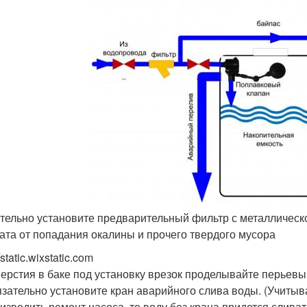
тельно установите предварительный фильтр с металлическо
ата от попадания окалины и прочего твердого мусора
/static.wixstatic.com
ерстия в баке под установку врезок проделывайте перьев
зательно установите кран аварийного слива воды. (Учитыва
изводить ремонт насоса, то воду без крана придется сливат