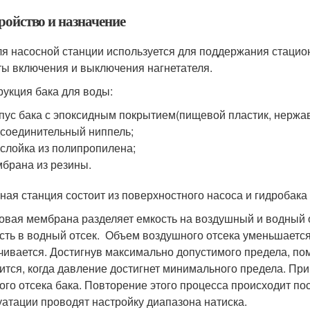
ройство и назначение
ля насосной станции используется для поддержания стацио
ты включения и выключения нагнетателя.
рукция бака для воды:
пус бака с эпоксидным покрытием(пищевой пластик, нержав
соединительный ниппель;
слойка из полипропилена;
брана из резины.
ная станция состоит из поверхностного насоса и гидробака
овая мембрана разделяет емкость на воздушный и водный о
сть в водный отсек. Объем воздушного отсека уменьшаетс
чивается. Достигнув максимально допустимого предела, п
ится, когда давление достигнет минимального предела. При
ого отсека бака. Повторение этого процесса происходит по
уатации проводят настройку диапазона натиска.