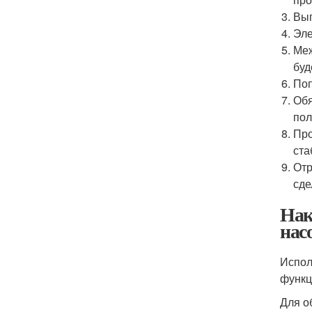
Вып
Эле
Меж
буд
Поп
Обя
пол
Про
ста
Отр
сде
Нак
нас
Испол
функц
Для о