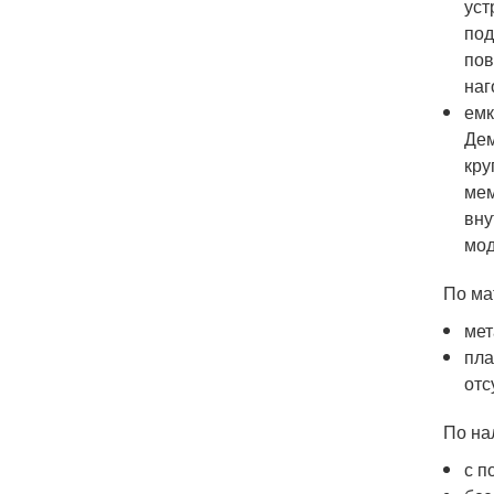
уст
под
пов
наг
емк
Дем
кру
мем
вну
мод
По ма
мет
пла
отс
По на
с п