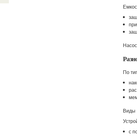
Емкос
защ
при
защ
Насос
Разн
По ти
нак
рас
ме
Виды 
Устро
с п