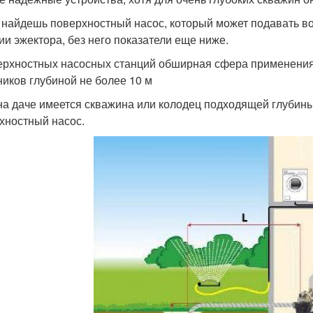
 найдешь поверхностный насос, который может подавать вод
ии эжектора, без него показатели еще ниже.
ерхностных насосных станций обширная сфера применения,
ников глубиной не более 10 м
на даче имеется скважина или колодец подходящей глубины
хностный насос.