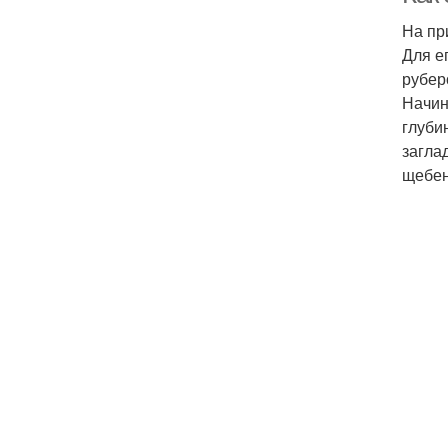
На пр
Для е
рубер
Начин
глуби
загла
щебен