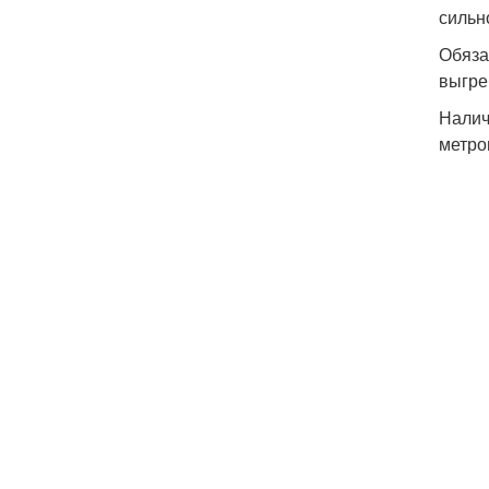
сильн
Обяза
выгре
Налич
метро