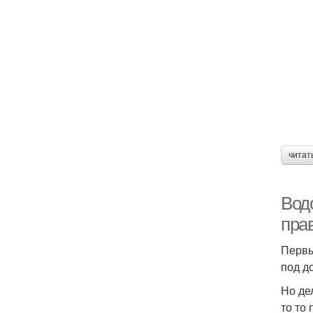
читат
Вод
пра
Первы
под д
Но де
то то