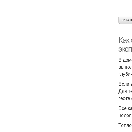
читат
Как
экс
В дом
выпол
глуби
Если 
Для т
геотек
Все к
недел
Тепло