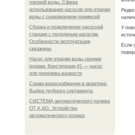
грязной воды. Сфера
Редко
использования насосов для откачки
налич
воды с содержанием примесей
У пов
Сборка и подключение насосной
источ
станции с погружным насосом.
Особенности эксплуатации
Если 
скважины
повер
Насос для откачки воды своими
руками. Конструкция #1 — насос
для перелива жидкости
Схема водоснабжения в квартире.
Выбор трубного сортамента
СИСТЕМА автоматического полива
ОТ А ДО.. Устройство
автоматического полива