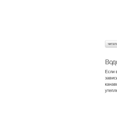
читат
Вод
Если 
завис
канав
утепл