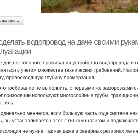
ь дальше →
 сделать водопровод на даче своими рука
плуатации
е для постоянного проживания устройство водопровода из
няться с учетом множества технических требований. Напри
ну, превосходящую глубину промерзания.
это требование не выполнить, с первыми же заморозками си
еплоизоляции используют многослойные трубы, традиционн
стиль .
ардинально меняется, если большую часть года система нах
ь, вы устанавливаете насос с гибким шлангом и подключаете
изоляция не нужна, так как даже в северных регионах летня