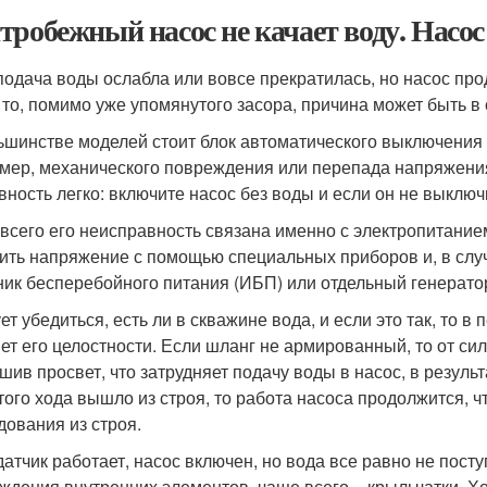
тробежный насос не качает воду. Насос 
подача воды ослабла или вовсе прекратилась, но насос пр
, то, помимо уже упомянутого засора, причина может быть в
ьшинстве моделей стоит блок автоматического выключения 
мер, механического повреждения или перепада напряжения,
вность легко: включите насос без воды и если он не выключ
всего его неисправность связана именно с электропитание
ить напряжение с помощью специальных приборов и, в случ
ник бесперебойного питания (ИБП) или отдельный генератор
ет убедиться, есть ли в скважине вода, и если это так, то 
ет его целостности. Если шланг не армированный, то от си
шив просвет, что затрудняет подачу воды в насос, в результ
того хода вышло из строя, то работа насоса продолжится, 
дования из строя.
датчик работает, насос включен, но вода все равно не пост
ждения внутренних элементов, чаще всего – крыльчатки. Х