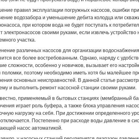
ение правил эксплуатации погружных насосов, ошибки при
чение водозабора и уменьшение дебита колодца или скважи
ронасоса, при котором вода не будет поступать к потребит
т электронасосов своими руками, если извлечь устройство 
емного участка.
нение различных насосов для организации водоснабжения
вится все более востребованным. Однако, наряду с удобств
ие сложности, особенно у новичков, вызывает его настройк
и поломки, поэтому необходимо иметь хотя бы малейшее пр
нения основных неисправностей. В данной статье рассмотр
ему и выполнить ремонт насосной станции своими руками.
звестно, применяемый в бытовых станциях (мембранный бак
чения играет роль буфера, а также блока управления насо
очную нагрузку на себя. При достижении определенного у
 отключается. Постепенно при расходе воды давление в сис
ающей насос автоматикой.
равило, у насосных станций регулируется диапазон давления