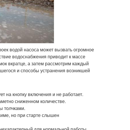
роек водой насоса может вызвать огромное
утствие водоснабжения приводит к массе
мок вкратце, а затем рассмотрим каждый
ившегося и способы устранения возникшей
ет на кнопку включения и не работает.
аметно сниженном количестве.
ы толчками.
име, но при старте слышен
 нехарактерный для нормальной работы