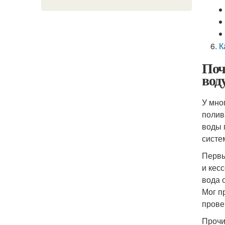
К
Поч
вод
У мно
полив
воды 
систе
Первы
и кес
вода 
Мог п
прове
Прочи