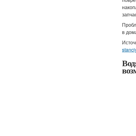
накоп
запча
Пробл
в дом
Источ
stanci
Водя
воз