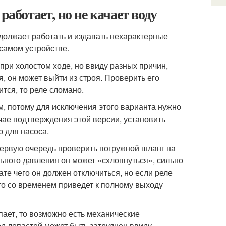
работает, но не качает воду
одолжает работать и издавать нехарактерные
 самом устройстве.
при холостом ходе, но ввиду разных причин,
 он может выйти из строя. Проверить его
ится, то реле сломано.
м, потому для исключения этого варианта нужно
ае подтверждения этой версии, установить
 для насоса.
в первую очередь проверить погружной шланг на
льного давления он может «схлопнуться», сильно
ате чего он должен отключиться, но если реле
что со временем приведет к полному выходу
упает, то возможно есть механические
од лопастей может быть затруднен ввиду