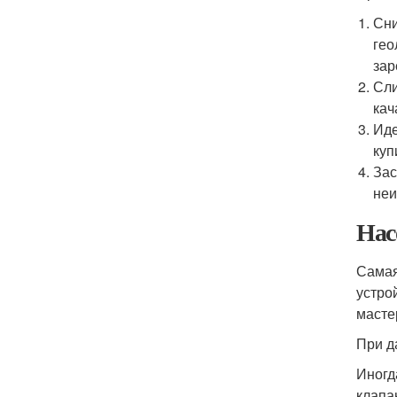
Сни
гео
зар
Сли
кач
Иде
куп
Зас
неи
Нас
Самая
устро
масте
При д
Иногд
клапа