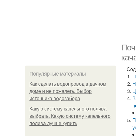
Поч
кач
Сод
Популярные материалы
П
Н
Как сделать водопровод в дачном
Ц
доме и не пожалеть. Выбор
В
источника водозабора
н
Какую систему капельного полива
выбрать. Какую систему капельного
П
полива лучше купить
у