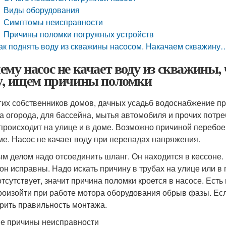
Виды оборудования
Симптомы неисправности
Причины поломки погружных устройств
ак поднять воду из скважины насосом. Накачаем сква
ему насос не качает воду из скважины, 
у, ищем причины поломки
гих собственников домов, дачных усадьб водоснабжение про
а огорода, для бассейна, мытья автомобиля и прочих потр
происходит на улице и в доме. Возможно причиной перебое
ме. Насос не качает воду при перепадах напряжения.
м делом надо отсоединить шланг. Он находится в кессоне. 
сон исправны. Надо искать причину в трубах на улице или 
отсутствует, значит причина поломки кроется в насосе. Есть
роизойти при работе мотора оборудования обрыв фазы. Есл
рить правильность монтажа.
е причины неисправности