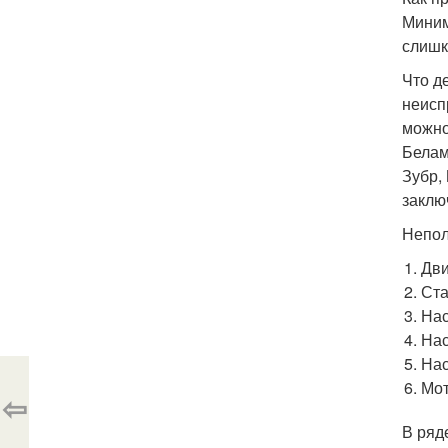
Миним
слишк
Что д
неисп
можно
Белам
Зубр,
заклю
Непол
Дви
Ста
Нас
Нас
Нас
Мот
⇦
В ряд