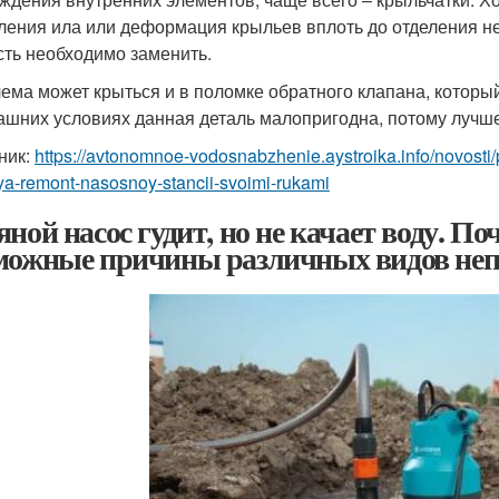
ления ила или деформация крыльев вплоть до отделения не
сть необходимо заменить.
ема может крыться и в поломке обратного клапана, который
ашних условиях данная деталь малопригодна, потому лучше
ник:
https://avtonomnoe-vodosnabzhenie.aystroika.info/novos
ya-remont-nasosnoy-stancii-svoimi-rukami
ной насос гудит, но не качает воду. Поч
можные причины различных видов неп