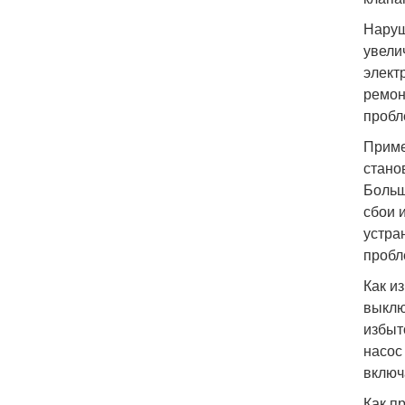
Наруш
увели
элект
ремон
пробл
Приме
стано
Больш
сбои 
устра
пробл
Как и
выклю
избыт
насос
включ
Как п