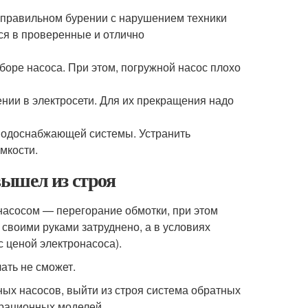
еправильном бурении с нарушением техники
ся в проверенные и отлично
оре насоса. При этом, погружной насос плохо
нии в электросети. Для их прекращения надо
 водоснабжающей системы. Устранить
мкости.
 вышел из строя
онасосом — перегорание обмотки, при этом
своими руками затруднено, а в условиях
с ценой электронасоса).
чать не сможет.
ных насосов, выйти из строя система обратных
брационных моделей.