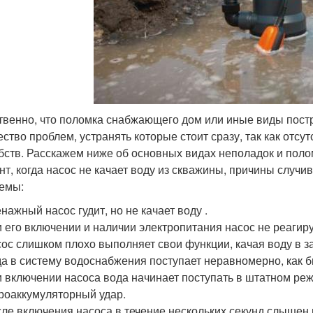
твенно, что поломка снабжающего дом или иные виды пост
ество проблем, устранять которые стоит сразу, так как отс
бств. Расскажем ниже об основных видах неполадок и поло
нт, когда насос не качает воду из скважины, причины случ
емы:
нажный насос гудит, но не качает воду .
 его включении и наличии электропитания насос не реагиру
ос слишком плохо выполняет свои функции, качая воду в з
а в систему водоснабжения поступает неравномерно, как б
 включении насоса вода начинает поступать в штатном реж
роаккумуляторный удар.
ле включения насоса в течение нескольких секунд слышен