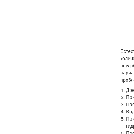
Естес
колич
неудо
вариа
пробл
Дре
При
Нас
Вод
При
гид
Пос