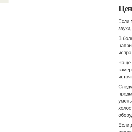
Цен
Если 
звуки
В бол
напри
испра
Чаще 
замер
источ
Следу
предм
умень
холос
обору
Если 
повре