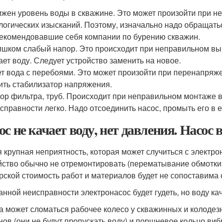
жен уровень воды в скважине. Это может произойти при н
логических изысканий. Поэтому, изначально надо обращать
екомендовавшие себя компании по бурению скважин.
шком слабый напор. Это происходит при неправильном выб
ает воду. Следует устройство заменить на новое.
т вода с перебоями. Это может произойти при перенапряже
ить стабилизатор напряжения.
ор фильтра, труб. Происходит при неправильном монтаже
справности легко. Надо отсоединить насос, промыть его в е
ос не качает воду, нет давления. Насос
 крупная неприятность, которая может случиться с электр
йство обычно не отремонтировать (перематывание обмотки 
рской стоимость работ и материалов будет не сопоставима 
анной неисправности электронасос будет гудеть, но воду ка
а может сломаться рабочее колесо у скважинных и колодез
нов (они не будут пропускать воду) и поршневое кольцо ви