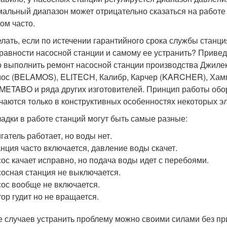
альный диапазон может отрицательно сказаться на работе н
ом часто.
елать, если по истечении гарантийного срока службы станци
равности насосной станции и самому ее устранить? Приве
 выполнить ремонт насосной станции производства Джилек
ос (BELAMOS), ELITECH, Калибр, Карчер (KARCHER), Хам
 METABO и ряда других изготовителей. Принцип работы обо
чаются только в конструктивных особенностях некоторых э
адки в работе станций могут быть самые разные:
гатель работает, но воды нет.
нция часто включается, давление воды скачет.
ос качает исправно, но подача воды идет с перебоями.
осная станция не выключается.
ос вообще не включается.
ор гудит но не вращается.
е случаев устранить проблему можно своими силами без пр