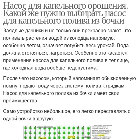
Насос для капельного орошения.
Насос для капельного
Полив с помощью
Какой же нужно выбирать насос
полива
для капельного полива из бочки
Заядлые дачники и не только они прекрасно знают, что
Насосы для капельного
поливать растения водой из колодца напрямую,
Капельная лента
полива
особенно летом, означает погубить весь урожай. Вода
должна отстояться, нагреться. Особенно это касается
применения насоса для капельного полива в теплице,
где холодная вода вообще недопустима.
После чего насосом, который напоминает обыкновенную
помпу, подают воду через систему полива к грядкам.
Насос для капельного полива из бочки имеет свои
преимущества.
Само устройство небольшое, его легко переставлять с
одной бочки в другую.