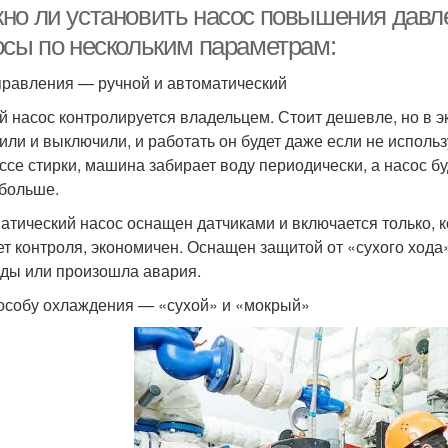
но ли установить насос повышения давле
осы по нескольким параметрам:
правления — ручной и автоматический
й насос контролируется владельцем. Стоит дешевле, но в эк
или и выключили, и работать он будет даже если не использ
ссе стирки, машина забирает воду периодически, а насос бу
 больше.
атический насос оснащен датчиками и включается только, ко
ет контроля, экономичен. Оснащен защитой от «сухого хода
оды или произошла авария.
особу охлаждения — «сухой» и «мокрый»