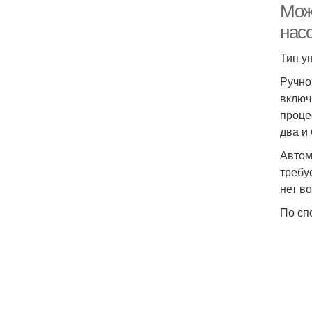
Мож
нас
Тип у
Ручно
включ
проце
два и
Автом
требу
нет в
По сп