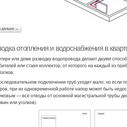
ь дальше →
водка отопления и водоснабжения в кварт
ртире или доме разводку водопровода делают двумя спосо
бителей или ставя коллектор, от которого на каждый из при
татков.
оследовательном подключении труб уходит мало, но если п
ров, при их одновременной работе напор может быть недос
иковым — все отводы от основной магистральной трубы де
овин или уголков).