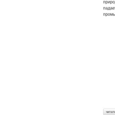
приро
падае
промы
читат