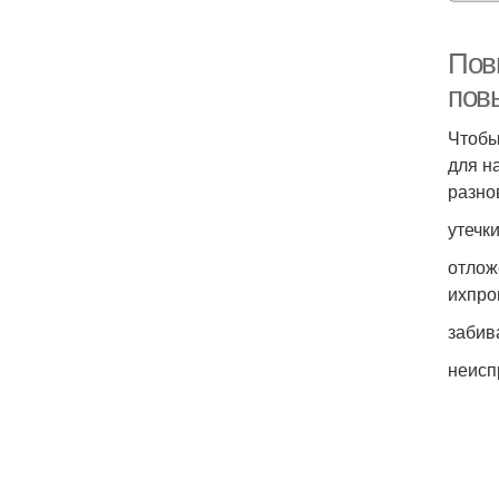
Пов
пов
Чтобы
для н
разно
утечк
отлож
ихпро
забив
неисп