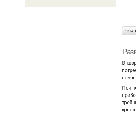
читат
Раз
В ква
потре
недос
При п
прибо
тройн
крест