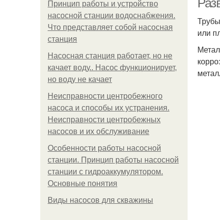
Раз
Принцип работы и устройство
насосной станции водоснабжения.
Трубы
Что представляет собой насосная
или п
станция
Метал
Насосная станция работает, но не
корро
качает воду.. Насос функционирует,
метал
но воду не качает
Неисправности центробежного
насоса и способы их устранения.
Неисправности центробежных
насосов и их обслуживание
Особенности работы насосной
станции. Принцип работы насосной
станции с гидроаккумулятором.
Основные понятия
Виды насосов для скважины