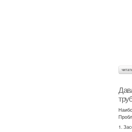
читат
Дав
тру
Наибо
Пробл
1. За