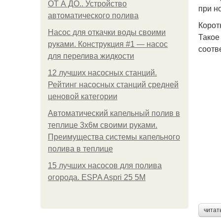
ОТ А ДО.. Устройство
при н
автоматического полива
Коротк
Насос для откачки воды своими
Такое
руками. Конструкция #1 — насос
соотв
для перелива жидкости
12 лучших насосных станций.
Рейтинг насосных станций средней
ценовой категории
Автоматический капельный полив в
теплице 3х6м своими руками.
Преимущества системы капельного
полива в теплице
15 лучших насосов для полива
огорода. ESPA Aspri 25 5M
читат