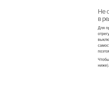
Не 
в ре
Для п
отрег
выклю
самос
поэто
Чтобы
ниже)