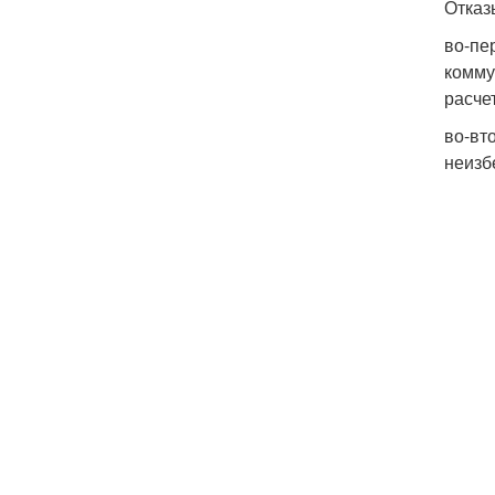
Отказ
во-пе
комму
расче
во-вт
неизб