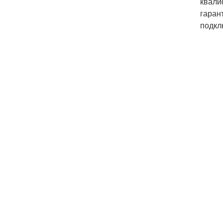
квали
гаран
подкл