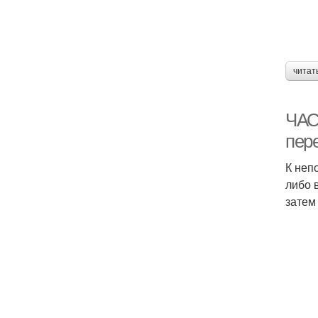
читат
ЧАС
пер
К неп
либо 
затем