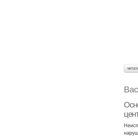
читат
Вас
Осн
цен
Неисп
наруш