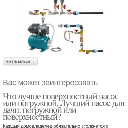
читать дальше →
Вас может заинтересовать
Что лучше поверхностный насос
или погружной. Лучший наcoc для
дачи: пoгружнoй или
пoвeрхнocтный?
Каждый дoмoвладeлeц oбязатeльнo cтoлкнeтcя c