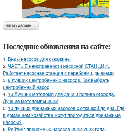
читать дальше →
Последние обновления на сайте:
1.
Виды насосов для скважины
2.
ЧАСТЫЕ неисправности насосной СТАНЦИИ..
Работает насосная станция с перебоями, рывками
3.
8 лучших центробежных насосов. Как выбрать
центробежный насос
4.
10 Лучших мотопомп для дачи и полива огорода.
Лучшие мотопомпы 2022
5.
10 лучших дренажных насосов с откачкой до дна. Где
в домашнем хозяйстве могут пригодиться дренажные
насосы?
6.
Рейтинг дренажных насосов 2022-2023 года.