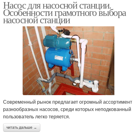
Насос для насосной станции.
Станция для скважины
Станция с глубиной
Особенности грамотного выбора
насосной станции
Станция для колодца
Современный рынок предлагает огромный ассортимент
разнообразных насосов, среди которых неподкованный
пользователь легко теряется.
читать дальше →