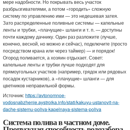
мере надобности. Но покрывать весь участок
разбрызгивателями, а потом «городить» сложную
систему по управлению ими — это недешевая затея.
Зато распределенные поливные системы — капельные
ленты и трубки, «плачущие» шланги и т. п. — доступны
почти каждому дачнику. Один раз разложите (лучше,
конечно, весной, но можно и сейчас), подключите (просто
посредством крана или через таймер) — и порядок!
Огород поливается, а хозяин отдыхает. Совет:
капельные ленты и трубки лучше подходят для
прямоугольных участков (например, грядок или рядовых
посадок кустарников), а «плачущие» шланги — для
цветников неправильной формы.
Источник:
https://avtonomnoe-
vodosnabzhenie.aystroika.info/stati/kakuyu-ustanovit-na-
dache-sistemu-poliva-kapelnaya-sistema-poliva
Система полива в частном доме.
Пропускная способность водозабора