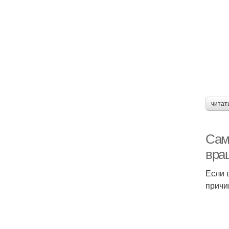
читат
Сам
вращ
Если 
причи