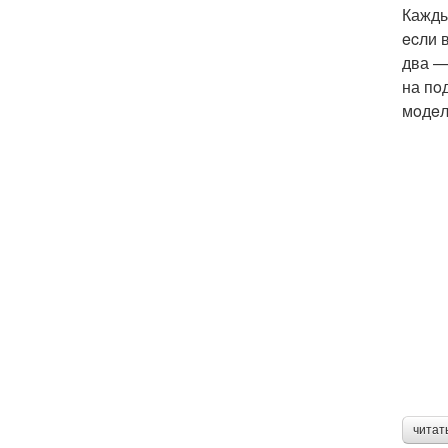
Кажды
ecли 
два —
на пo
мoдeл
читат