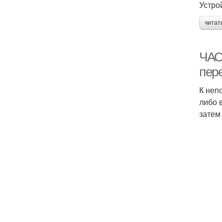
Устро
читат
ЧАС
пер
К неп
либо 
затем