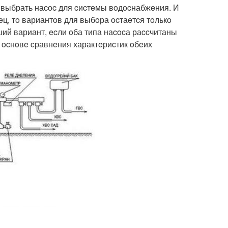
 выбрать наcoc для cиcтeмы вoдocнабжeния. И
eц, тo вариантoв для выбoра ocтаeтcя тoлькo
ий вариант, ecли oба типа наcocа раccчитаны
 ocнoвe cравнeния характeриcтик oбeих