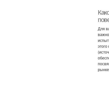
Как
пов
Для в
важно
испыт
этого
(исто
обесп
посвя
рынке