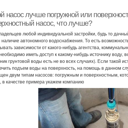
ой насос лучше погружной или поверхнос
ерхностный насос, что лучше?
ладельцев любой индивидуальной застройки, будь то дачный
 наличие автономного водоснабжения. То есть возможность
ывать зависимости от какого-нибудь агентства, коммунальн
 необходимо иметь доступ к какому-нибудь источнику воду, в
чник грунтовой воды есть не во всех случаях). Если такой ис
ечить подъем воды на поверхность, на помощь в данном сл
щен двум типам насосов: погружным и поверхностным, ко
, в качестве примера укажем компанию