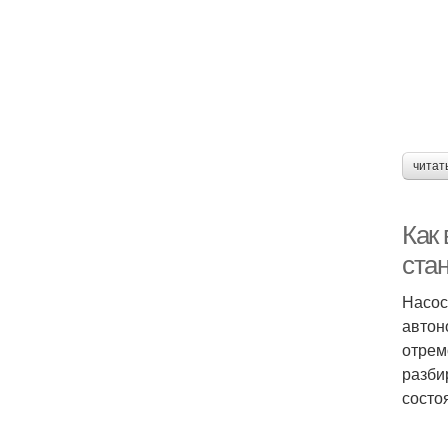
читат
Как
ста
Насос
автон
отрем
разби
состо