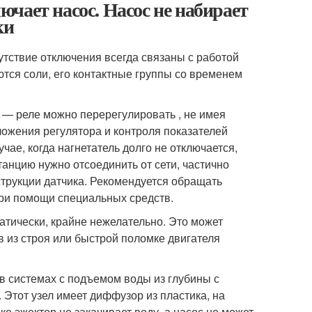
чает насос. Насос не набирает
ки
тствие отключения всегда связаны с работой
ются соли, его контактные группы со временем
и — реле можно перерегулировать , не имея
ложения регулятора и контроля показателей
ае, когда нагнетатель долго не отключается,
танцию нужно отсоединить от сети, частично
струкции датчика. Рекомендуется обращать
при помощи специальных средств.
атически, крайне нежелательно. Это может
 из строя или быстрой поломке двигателя
 в системах с подъемом воды из глубины с
 Этот узел имеет диффузор из пластика, на
е эжектор не закачивает воду, а насос не может