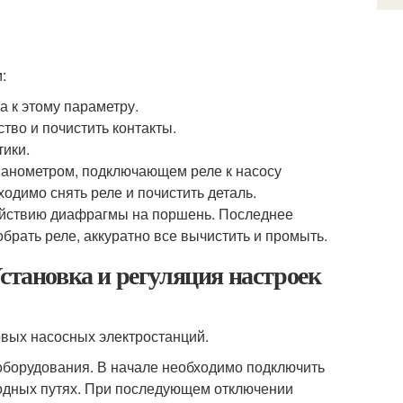
:
 к этому параметру.
тво и почистить контакты.
ики.
манометром, подключающем реле к насосу
ходимо снять реле и почистить деталь.
действию диафрагмы на поршень. Последнее
обрать реле, аккуратно все вычистить и промыть.
становка и регуляция настроек
овых насосных электростанций.
оборудования. В начале необходимо подключить
водных путях. При последующем отключении