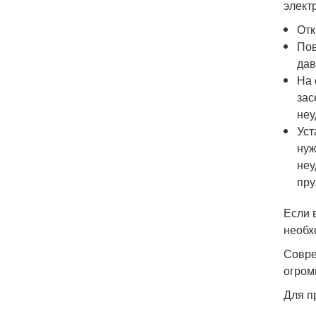
элект
Отк
Пов
дав
На 
зас
неу
Уст
нуж
неу
пру
Если 
необх
Совре
огром
Для п