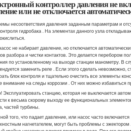
ктронный контроллер давления не вклю
ление или не отключается автоматичес
емы несоответствия давления заданным параметрам и отсу
контроля гидробака . На элементах данного узла откладыва
 окислиться.
насос не набирает давление, но отключается автоматическ
ов разбора и чистки контактов. Это делается перебором по
ния по установленному на выходе станции манометру. В случ
ендуется заменить реле . Если этого сделать невозможно, с
рать блок контроля и тщательно очистить все элементы кон
е внимание на следы коррозии . От них можно избавиться 
! Эксплуатировать станцию, которая не выключается автом
сти к весьма скорому выходу ее функциональных элементов
а, частей турбины.
ной того, что падает давление, или насос часто включается
хностным нагнетателем, могут быть проблемы с эжектором .
ый крайне негативно влияют примеси в воде. При его поломк