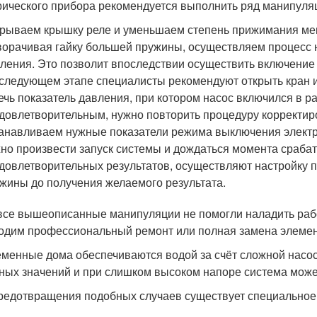
рического прибора рекомендуется выполнить ряд манипуля
рываем крышку реле и уменьшаем степень прижимания мен
орачивая гайку большей пружины, осуществляем процесс н
ления. Это позволит впоследствии осуществить включение 
следующем этапе специалисты рекомендуют открыть кран и 
ечь показатель давления, при котором насос включился в р
довлетворительным, нужно повторить процедуру корректиро
анавливаем нужные показатели режима выключения электр
но произвести запуск системы и дождаться момента сраба
довлетворительных результатов, осуществляют настройку 
жины до получения желаемого результата.
все вышеописанные манипуляции не помогли наладить работ
одим профессиональный ремонт или полная замена элемен
менные дома обеспечиваются водой за счёт сложной насос
ных значений и при слишком высоком напоре система мож
редотвращения подобных случаев существует специальное 