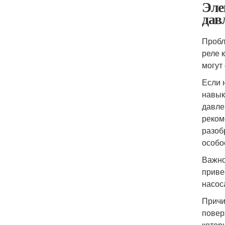
Эле
дав
Пробл
реле 
могут
Если 
навык
давле
реком
разоб
особо
Важно
приве
насос
Причи
повер
котор