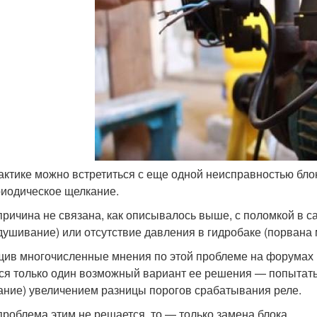
актике можно встретиться с еще одной неисправностью бло
иодическое щелкание.
причина не связана, как описывалось выше, с поломкой в с
душивание) или отсутствие давления в гидробаке (порвана 
ив многочисленные мнения по этой проблеме на форумах и
ся только один возможный вариант ее решения — попытать
ание) увеличением разницы порогов срабатывания реле.
проблема этим не решается, то — только замена блока.