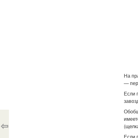
На пр
— пер
Если 
завоз
Обобщ
имеет
⇦
(щелк
Если 