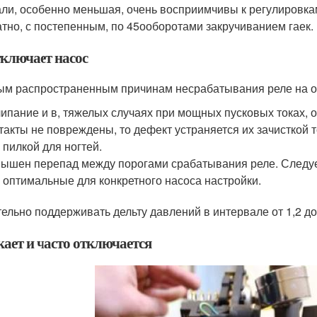
ли, особенно меньшая, очень восприимчивы к регулировкам
атно, с постепенным, по 45
о
оборотами закручиванием гаек.
тключает насос
ым распространенным причинам несрабатывания реле на о
ипание и в, тяжелых случаях при мощных пусковых токах, 
такты не повреждены, то дефект устраняется их зачисткой
 пилкой для ногтей.
ышен перепад между порогами срабатывания реле. Следу
 оптимальные для конкретного насоса настройки.
ельно поддерживать дельту давлений в интервале от 1,2 до 
ает и часто отключается