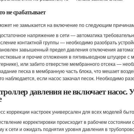
то не срабатывает
может не замыкается на включение по следующим причинам
остаточное напряжение в сети — автоматика требовательна
сление контактной группы — необходимо разобрать устройс
ановлен завышенный предел давления отключения автомат
естковые и прочие отложения в пятивыводном штуцере с 
тернике), или забито отверстие мембранного отсека — необ
адание песка в мембранную часть блока, что мешает воз
то наблюдается, если насос закачал песок. Необходимо раз
троллер давления не включает насос. У
е
сс коррекции настроек универсален для всех моделей быт
ствление корректировки происходит в рабочем состоянии 
му к сети и ожидать поднятия уровня давления в трубопро