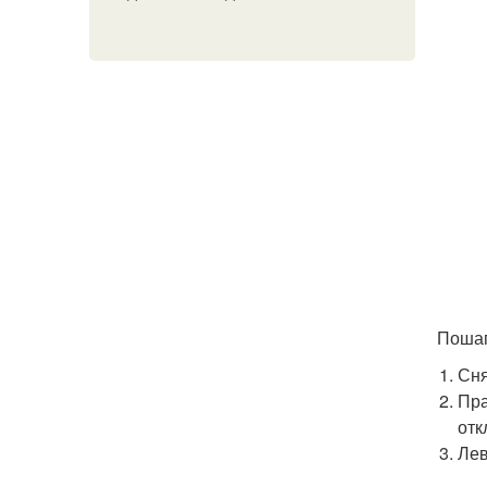
Пошаг
Сня
Пра
отк
Лев