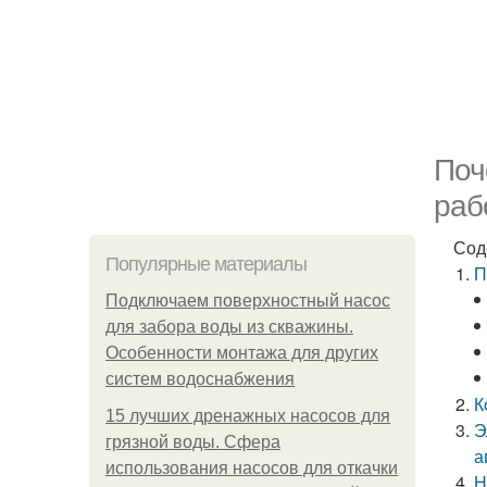
Поч
раб
Сод
Популярные материалы
П
Подключаем поверхностный насос
для забора воды из скважины.
Особенности монтажа для других
систем водоснабжения
К
15 лучших дренажных насосов для
Э
грязной воды. Сфера
а
использования насосов для откачки
Н