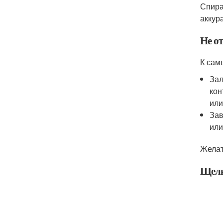
Спира
аккур
Не о
К сам
Зал
кон
или
Зав
или
Желат
Щелк