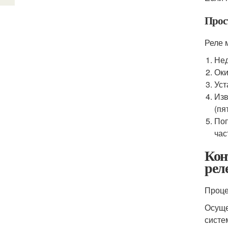
Прос
Реле 
Нед
Оки
Уст
Изв
(пя
Поп
час
Кон
рел
Проце
Осуще
систе