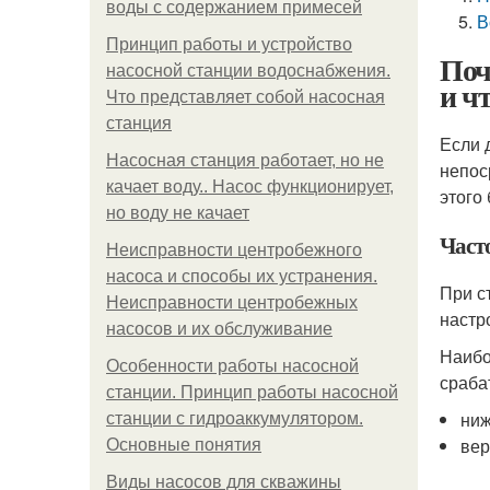
воды с содержанием примесей
В
Принцип работы и устройство
Поч
насосной станции водоснабжения.
и ч
Что представляет собой насосная
станция
Если 
Насосная станция работает, но не
непос
качает воду.. Насос функционирует,
этого 
но воду не качает
Част
Неисправности центробежного
насоса и способы их устранения.
При с
Неисправности центробежных
настр
насосов и их обслуживание
Наибо
Особенности работы насосной
сраба
станции. Принцип работы насосной
ниж
станции с гидроаккумулятором.
вер
Основные понятия
Виды насосов для скважины