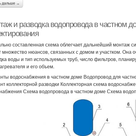
ь дальше →
таж и разводка водопровода в частном д
ектирования
льно составленная схема облегчает дальнейший монтаж си
т множество нюансов, связанных с домом и участком. Она о
дка воды и тип используемых труб, число фильтров, планир
агревателя и его объем.
нты водоснабжения в частном доме Водопровод для частн
нт коллекторной разводки Коллекторная схема водоснабж
набжения Схема водопровода в частном доме Схема водоп