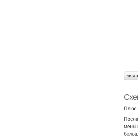
читат
Схе
Плюс
После
меньш
больш