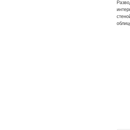
Разво
интер
стено
облиц