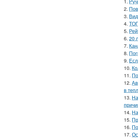
1.
Руч
2.
Пов
3.
Вид
4.
ТОП
5.
Рей
6.
20 
7.
Кан
8.
Пог
9.
Есл
10.
Ко
11.
По
12.
Ав
в теп
13.
На
прич
14.
На
15.
Пр
16.
По
17.
Ос