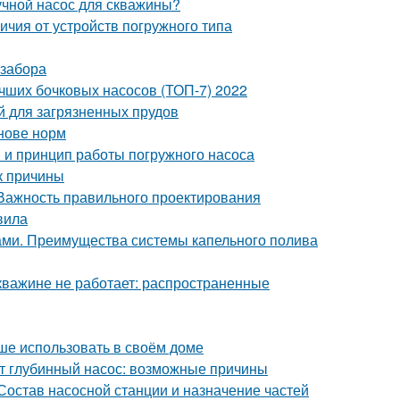
учной насос для скважины?
чия от устройств погружного типа
озабора
учших бочковых насосов (ТОП-7) 2022
й для загрязненных прудов
снове норм
я и принцип работы погружного насоса
к причины
 Важность правильного проектирования
вила
ами. Преимущества системы капельного полива
скважине не работает: распространенные
ше использовать в своём доме
ет глубинный насос: возможные причины
Состав насосной станции и назначение частей