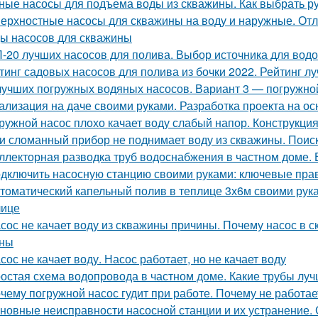
ные насосы для подъема воды из скважины. Как выбрать р
ерхностные насосы для скважины на воду и наружные. Отли
ы насосов для скважины
-20 лучших насосов для полива. Выбор источника для вод
тинг садовых насосов для полива из бочки 2022. Рейтинг л
лучших погружных водяных насосов. Вариант 3 — погружно
ализация на даче своими руками. Разработка проекта на о
ружной насос плохо качает воду слабый напор. Конструкци
и сломанный прибор не поднимает воду из скважины. Поис
ллекторная разводка труб водоснабжения в частном доме.
дключить насосную станцию своими руками: ключевые пра
томатический капельный полив в теплице 3х6м своими рук
лице
сос не качает воду из скважины причины. Почему насос в 
ины
сос не качает воду. Насос работает, но не качает воду
остая схема водопровода в частном доме. Какие трубы луч
чему погружной насос гудит при работе. Почему не работа
новные неисправности насосной станции и их устранение. 