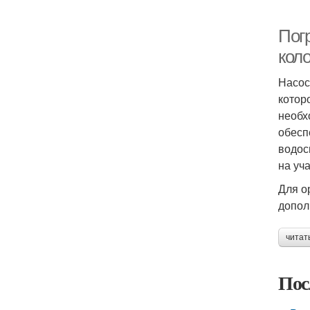
Пог
кол
Насос
котор
необх
обесп
водос
на уча
Для о
допол
читат
Пос