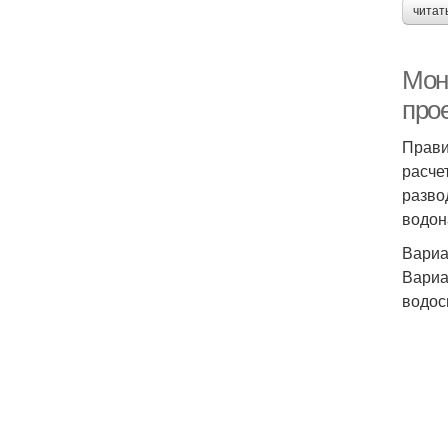
читат
Мон
про
Прави
расче
разво
водон
Вариа
Вариа
водос