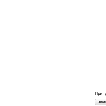
При т
читат