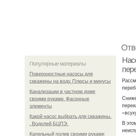
Отв
Нас
Популярные материалы
пер
Поверхностные насосы для
Рассм
скважины на воду. Плюсы и минусы
переб
Канализации в частном доме
Сниже
своими руками. Фасонные
перек
элементы
«всух
Какой насос выбрать для скважины.
В это
. Водолей БЦПЭ.
неисп
Капельный полив своими руками