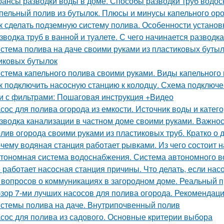
ансы разводки воды в доме. Способы разводки труб водос
пельный полив из бутылок. Плюсы и минусы капельного ор
к сделать подземную систему полива. Особенности установ
зводка труб в ванной и туалете. С чего начинается разводка
стема полива на даче своими руками из пластиковых бутыл
иковых бутылок
стема капельного полива своими руками. Виды капельного
к подключить насосную станцию к колодцу. Схема подключе
и с фильтрами: Пошаговая инструкция +Видео
сос для полива огорода из емкости. Источник воды и катег
зводка канализации в частном доме своими руками. Важно
лив огорода своими руками из пластиковых труб. Кратко о
чему водяная станция работает рывками. Из чего состоит 
тономная система водоснабжения. Система автономного 
 работает насосная станция причины. Что делать, если нас
 вопросов о коммуникациях в загородном доме. Реальный
зор 7-ми лучших насосов для полива огорода. Рекомендац
стемы полива на даче. Внутрипочвенный полив
сос для полива из садового. Основные критерии выбора