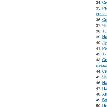
34.
Си
35.
Ре
2022 
36.
Со
37.
Чт
38.
ТО
39.
На
40.
Лу
41.
Ре
42.
12
43.
Ор
качес
44.
Си
45.
Чт
46.
На
47.
На
48.
Ав
49.
Во
50.
Це