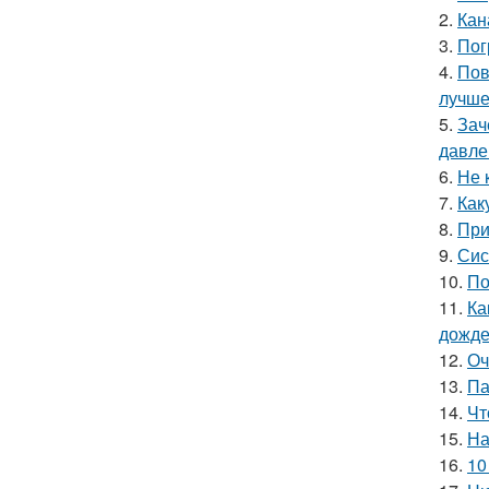
2.
Кан
3.
Пог
4.
Пов
лучше
5.
Зач
давле
6.
Не 
7.
Как
8.
При
9.
Сис
10.
По
11.
Ка
дожде
12.
Оч
13.
Па
14.
Чт
15.
На
16.
10