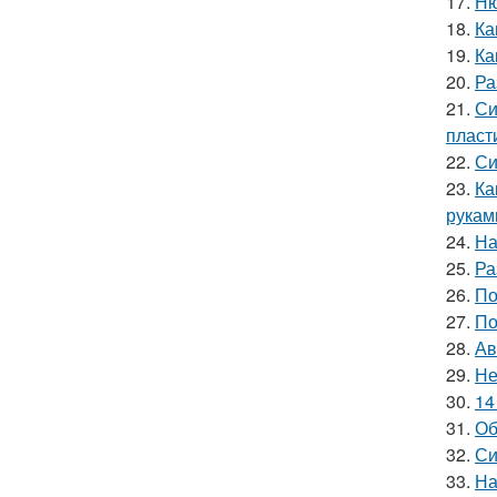
17.
Ню
18.
Ка
19.
Ка
20.
Ра
21.
Си
пласт
22.
Си
23.
Ка
рукам
24.
На
25.
Ра
26.
По
27.
По
28.
Ав
29.
Не
30.
14
31.
Об
32.
Си
33.
На