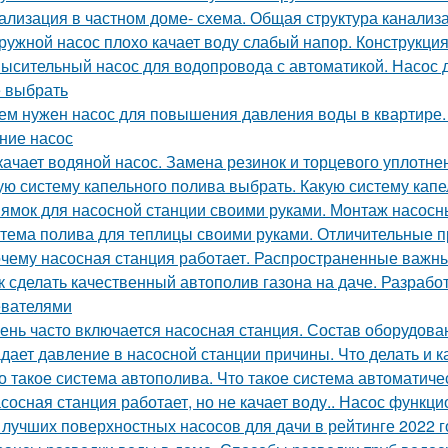
ализация в частном доме- схема. Общая структура канализ
ружной насос плохо качает воду слабый напор. Конструкци
ысительный насос для водопровода с автоматикой. Насос
 выбрать
ем нужен насос для повышения давления воды в квартире
ние насос
качает водяной насос. Замена резинок и торцевого уплотне
ую систему капельного полива выбрать. Какую систему капе
ямок для насосной станции своими руками. Монтаж насосн
тема полива для теплицы своими руками. Отличительные п
чему насосная станция работает. Распространенные важн
к сделать качественный автополив газона на даче. Разрабо
вателями
ень часто включается насосная станция. Состав оборудова
дает давление в насосной станции причины. Что делать и к
о такое система автополива. Что такое система автоматиче
сосная станция работает, но не качает воду.. Насос функцио
 лучших поверхностных насосов для дачи в рейтинге 2022 