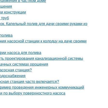
набжения в частном доме
ошения
ки конструкции
 труб
ок. Капельный полив для дачи своими руками из
 полива
ния насосной станции к колодцу на даче своими
ории насоса для полива
сть проектирования канализационной системы
 дачных системах орошения
насосная станция?
водоснабжения
осная станция часто включается?
 пример проведения инженерных коммуникаций
ии по выбору поверхностного насоса