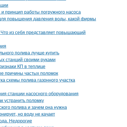
ации
я и принцип работы погружного насоса
 для повышения давления воды, какой фирмы
. Что из себя представляет повышающий
ния
льного полива лучше купить
ых станций своими руками
ризнаки КП в теплице
ые причины частых поломок
тка схемы полива газонного участка
ния станции насосного оборудования
ак устранить поломку
ского полива и зачем она нужна
нирует, но воду не качает
года. Недорогие