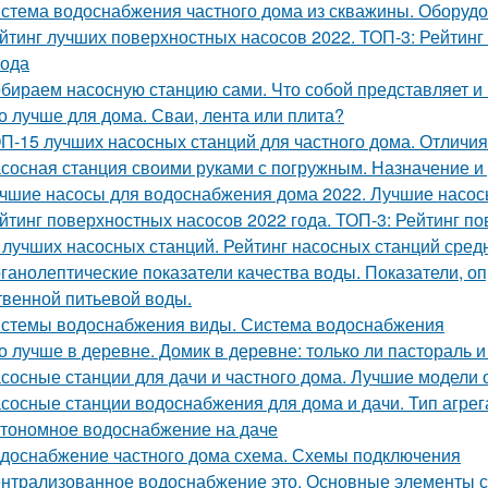
стема водоснабжения частного дома из скважины. Оборудо
йтинг лучших поверхностных насосов 2022. ТОП-3: Рейтинг
года
бираем насосную станцию сами. Что собой представляет и и
о лучше для дома. Сваи, лента или плита?
П-15 лучших насосных станций для частного дома. Отличия
сосная станция своими руками с погружным. Назначение и 
чшие насосы для водоснабжения дома 2022. Лучшие насос
йтинг поверхностных насосов 2022 года. ТОП-3: Рейтинг по
 лучших насосных станций. Рейтинг насосных станций сред
ганолептические показатели качества воды. Показатели, 
твенной питьевой воды.
стемы водоснабжения виды. Система водоснабжения
о лучше в деревне. Домик в деревне: только ли пастораль 
сосные станции для дачи и частного дома. Лучшие модели 
сосные станции водоснабжения для дома и дачи. Тип агрег
тономное водоснабжение на даче
доснабжение частного дома схема. Схемы подключения
нтрализованное водоснабжение это. Основные элементы 