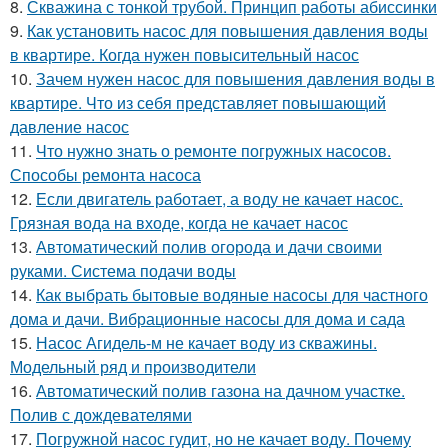
8.
Скважина с тонкой трубой. Принцип работы абиссинки
9.
Как установить насос для повышения давления воды
в квартире. Когда нужен повысительный насос
10.
Зачем нужен насос для повышения давления воды в
квартире. Что из себя представляет повышающий
давление насос
11.
Что нужно знать о ремонте погружных насосов.
Способы ремонта насоса
12.
Если двигатель работает, а воду не качает насос.
Грязная вода на входе, когда не качает насос
13.
Автоматический полив огорода и дачи своими
руками. Система подачи воды
14.
Как выбрать бытовые водяные насосы для частного
дома и дачи. Вибрационные насосы для дома и сада
15.
Насос Агидель-м не качает воду из скважины.
Модельный ряд и производители
16.
Автоматический полив газона на дачном участке.
Полив с дождевателями
17.
Погружной насос гудит, но не качает воду. Почему