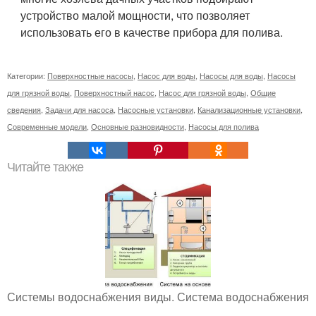
устройство малой мощности, что позволяет
использовать его в качестве прибора для полива.
Категории:
Поверхностные насосы
,
Насос для воды
,
Насосы для воды
,
Насосы
для грязной воды
,
Поверхностный насос
,
Насос для грязной воды
,
Общие
сведения
,
Задачи для насоса
,
Насосные установки
,
Канализационные установки
,
Современные модели
,
Основные разновидности
,
Насосы для полива
Читайте также
Системы водоснабжения виды. Система водоснабжения