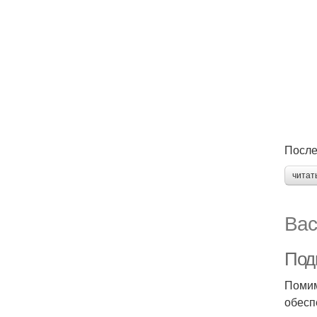
После
читат
Вас
Под
Помим
обесп