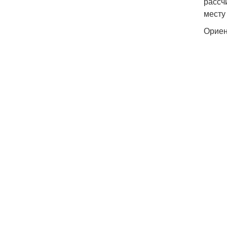
рассч
месту
Ориен