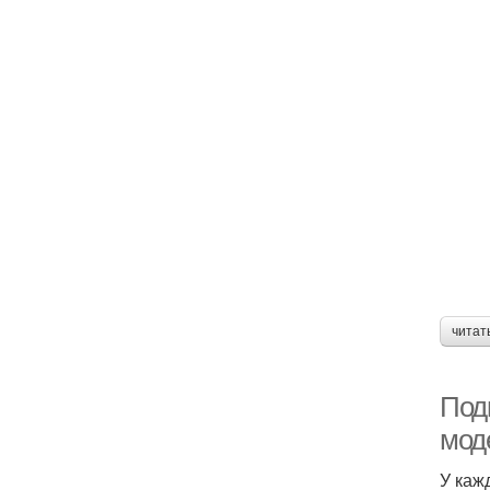
читат
Под
мод
У каж