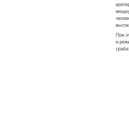
крите
мощну
челов
высок
При э
и реж
сраба