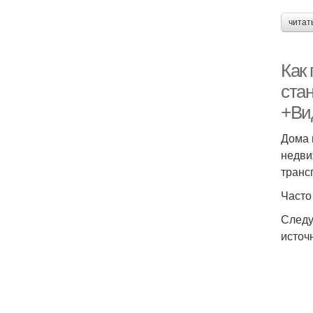
читат
Как
ста
+Ви
Дома 
недви
транс
Часто
Следу
источ