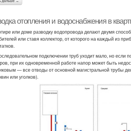
ь дальше →
водка отопления и водоснабжения в кварт
ртире или доме разводку водопровода делают двумя спосо
бителей или ставя коллектор, от которого на каждый из при
татков.
оследовательном подключении труб уходит мало, но если п
ров, при их одновременной работе напор может быть недос
иковым — все отводы от основной магистральной трубы де
овин или уголков).