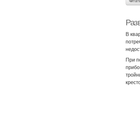
читат
Раз
В ква
потре
недос
При п
прибо
тройн
крест