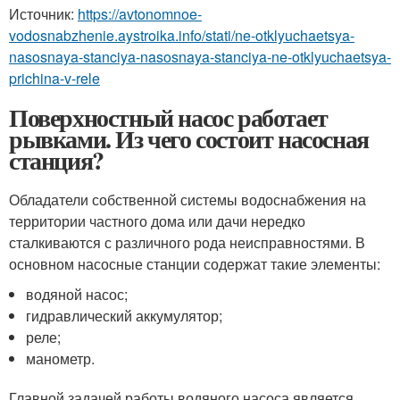
Источник:
https://avtonomnoe-
vodosnabzhenie.aystroika.info/stati/ne-otklyuchaetsya-
nasosnaya-stanciya-nasosnaya-stanciya-ne-otklyuchaetsya-
prichina-v-rele
Поверхностный насос работает
рывками. Из чего состоит насосная
станция?
Обладатели собственной системы водоснабжения на
территории частного дома или дачи нередко
сталкиваются с различного рода неисправностями. В
основном насосные станции содержат такие элементы:
водяной насос;
гидравлический аккумулятор;
реле;
манометр.
Главной задачей работы водяного насоса является