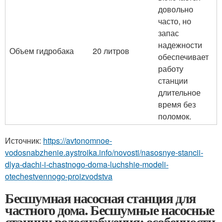
довольно
часто, но
запас
надежности
Объем гидробака
20 литров
обеспечивает
работу
станции
длительное
время без
поломок.
Источник:
https://avtonomnoe-
vodosnabzhenie.aystroika.info/novosti/nasosnye-stancii-
dlya-dachi-i-chastnogo-doma-luchshie-modeli-
otechestvennogo-proizvodstva
Бесшумная насосная станция для
частного дома. Бесшумные насосные
станции водоснабжения: особенности