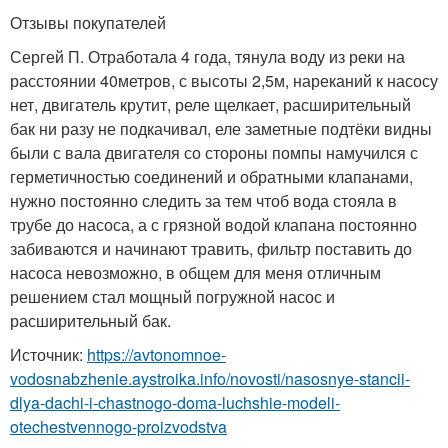
Отзывы покупателей
Сергей П. Отработала 4 года, тянула воду из реки на
расстоянии 40метров, с высоты 2,5м, нареканий к насосу
нет, двигатель крутит, реле щелкает, расширительный
бак ни разу не подкачивал, еле заметные подтёки видны
были с вала двигателя со стороны помпы намучился с
герметичностью соединений и обратными клапанами,
нужно постоянно следить за тем чтоб вода стояла в
трубе до насоса, а с грязной водой клапана постоянно
забиваются и начинают травить, фильтр поставить до
насоса невозможно, в общем для меня отличным
решением стал мощный погружной насос и
расширительный бак.
Источник:
https://avtonomnoe-
vodosnabzhenie.aystroika.info/novosti/nasosnye-stancii-
dlya-dachi-i-chastnogo-doma-luchshie-modeli-
otechestvennogo-proizvodstva