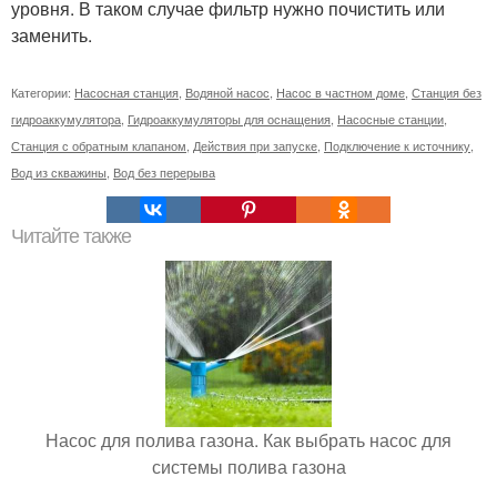
уровня. В таком случае фильтр нужно почистить или
заменить.
Категории:
Насосная станция
,
Водяной насос
,
Насос в частном доме
,
Станция без
гидроаккумулятора
,
Гидроаккумуляторы для оснащения
,
Насосные станции
,
Станция с обратным клапаном
,
Действия при запуске
,
Подключение к источнику
,
Вод из скважины
,
Вод без перерыва
Читайте также
Насос для полива газона. Как выбрать насос для
системы полива газона