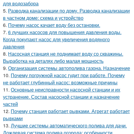
для водозабора
5.
Разводка канализации по дому. Разводка канализации
в частном доме: схема и устройство
6.
Почему насос качает воду без остановки.
7.
6 лучших насосов для повышения давления воды.
Когда покупают насос для увеличения водяного
давления
8.
Насосная станция не поднимает воду со скважины.
Выработка на деталях либо малая мощность
9.
Организация системы автополива газона. Назначение
10.
Почему погружной насос гудит при работе. Почему
не работает глубинный насос: возможные причины
11.
Основные неисправности насосной станции и их
устранение. Состав насосной станции и назначение
частей
12.
Почему станция работает рывками. Агрегат работает
рывками
13.
Лучшие системы автоматического полива для дачи.
Дождевая система полива огорода: особенности