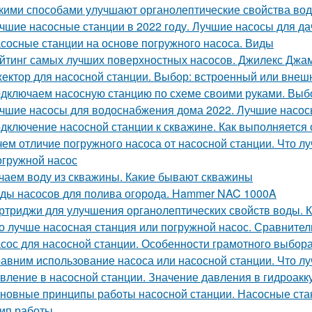
кими способами улучшают органолептические свойства вод
чшие насосные станции в 2022 году. Лучшие насосы для да
сосные станции на основе погружного насоса. Виды
йтинг самых лучших поверхностных насосов. Джилекс Джам
ектор для насосной станции. Выбор: встроенный или внеш
дключаем насосную станцию по схеме своими руками. Выб
чшие насосы для водоснабжения дома 2022. Лучшие насос
дключение насосной станции к скважине. Как выполняется 
чем отличие погружного насоса от насосной станции. Что л
огружной насос
чаем воду из скважины. Какие бывают скважины
ды насосов для полива огорода. Hammer NAC 1000A
ртриджи для улучшения органолептических свойств воды. 
о лучше насосная станция или погружной насос. Сравните
сос для насосной станции. Особенности грамотного выбор
авним использование насоса или насосной станции. Что л
вление в насосной станции. Значение давления в гидроак
новные принципы работы насосной станции. Насосные ста
ип работы