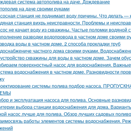
ждевая система автополива на даче. Дождевание
тополив на даче своими руками
сосная станция не поднимает воду причины. Что делать — 
дяная станция вихрь неисправности. Проблемы и неисправ
сос не качает воду из скважины. Частые поломки водяной 
полнение разводки водопровода в частном доме своими ру
зводка воды в частном доме. 2 способа прокладки труб
доснабжениче частного дома своими руками. Водоснабжен
устройство скважины для воды в частном доме. Зачем обу
бираем поверхностный насос для водоснабжения. Важны
стема водоснабжения в частном доме. Разновидности пров
жу
оектирование системы полива подбор насоса. ПРОП
ТЕМЫ
бор и эксплуатация насоса для полива. Основные разнови
итерии выбора станции водоснабжения для дома. Вариант
кой насос лучше для полива. Обзор лучших садовых полив
аимосвязь работы элементов системы водоснабжения. Ре
жений