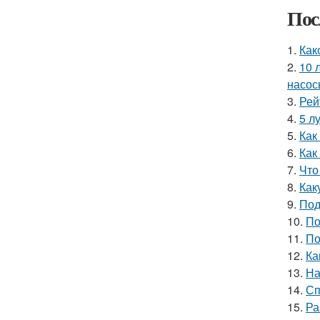
Пос
1.
Как
2.
10 
насос
3.
Рей
4.
5 л
5.
Как
6.
Как
7.
Что
8.
Как
9.
Под
10.
По
11.
По
12.
Ка
13.
На
14.
Сп
15.
Ра