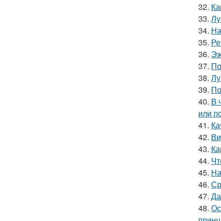
32.
Ка
33.
Лу
34.
На
35.
Ре
36.
Эж
37.
По
38.
Лу
39.
По
40.
В 
или п
41.
Ка
42.
Ви
43.
Ка
44.
Чт
45.
На
46.
Ср
47.
Да
48.
Ос
принц