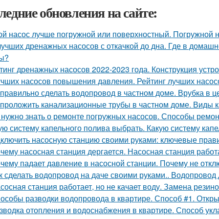
ледние обновления на сайте:
ой насос лучше погружной или поверхностный. Погружной н
лучших дренажных насосов с откачкой до дна. Где в домаш
ы?
тинг дренажных насосов 2022-2023 года. Конструкция устр
учших насосов повышения давления. Рейтинг лучших насо
 правильно сделать водопровод в частном доме. Врубка в
 проложить канализационные трубы в частном доме. Виды к
 нужно знать о ремонте погружных насосов. Способы ремон
ую систему капельного полива выбрать. Какую систему капе
ключить насосную станцию своими руками: ключевые прав
чему насосная станция дергается. Насосная станция рабо
чему падает давление в насосной станции. Почему не отк
к сделать водопровод на даче своими руками.. Водопровод
сосная станция работает, но не качает воду. Замена резин
особы разводки водопровода в квартире. Способ #1. Откр
зводка отопления и водоснабжения в квартире. Способ укл