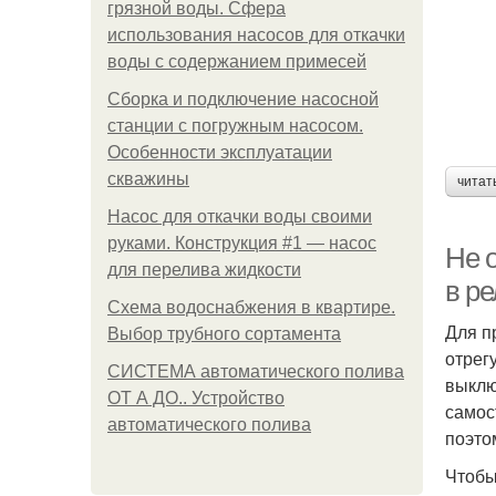
грязной воды. Сфера
использования насосов для откачки
воды с содержанием примесей
Сборка и подключение насосной
станции с погружным насосом.
Особенности эксплуатации
скважины
читат
Насос для откачки воды своими
руками. Конструкция #1 — насос
Не 
для перелива жидкости
в ре
Схема водоснабжения в квартире.
Для п
Выбор трубного сортамента
отрег
СИСТЕМА автоматического полива
выклю
ОТ А ДО.. Устройство
самос
автоматического полива
поэто
Чтобы