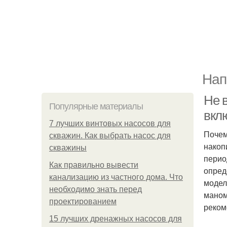
Нап
Не 
Популярные материалы
вкл
7 лучших винтовых насосов для
Почем
скважин. Как выбрать насос для
накоп
скважины
перио
Как правильно вывести
опред
канализацию из частного дома. Что
модел
необходимо знать перед
маном
проектированием
реком
15 лучших дренажных насосов для