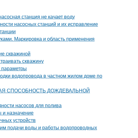
насосная станция не качает воду
ности насосных станций и их исправление
станции
ками. Маркировка и область применения
ие скважиной
страивать скважину
е параметры
одки водопровода в частном жилом доме по
УСКНАЯ СПОСОБНОСТЬ ДОЖДЕВАЛЬНОЙ
дности насосов для полива
ы и назначение
очных устройств
жим подачи воды и работы водопроводных