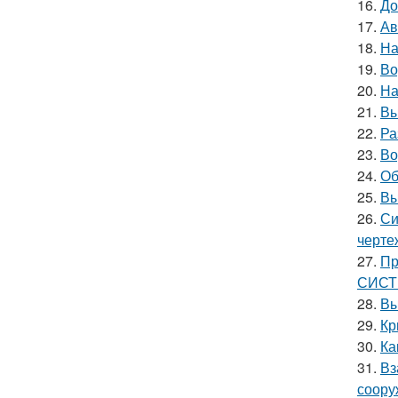
16.
До
17.
Ав
18.
На
19.
Во
20.
На
21.
Вы
22.
Ра
23.
Во
24.
Об
25.
Вы
26.
Си
черте
27.
Пр
СИС
28.
Вы
29.
Кр
30.
Ка
31.
Вз
соору