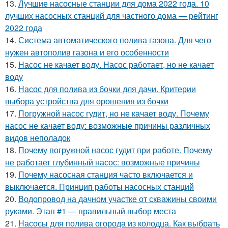
13.
Лучшие насосные станции для дома 2022 года. 10
лучших насосных станций для частного дома — рейтинг
2022 года
14.
Система автоматического полива газона. Для чего
нужен автополив газона и его особенности
15.
Насос не качает воду. Насос работает, но не качает
воду
16.
Насос для полива из бочки для дачи. Критерии
выбора устройства для орошения из бочки
17.
Погружной насос гудит, но не качает воду. Почему
насос не качает воду: возможные причины различных
видов неполадок
18.
Почему погружной насос гудит при работе. Почему
не работает глубинный насос: возможные причины
19.
Почему насосная станция часто включается и
выключается. Принцип работы насосных станций
20.
Водопровод на дачном участке от скважины своими
руками. Этап #1 — правильный выбор места
21.
Насосы для полива огорода из колодца. Как выбрать