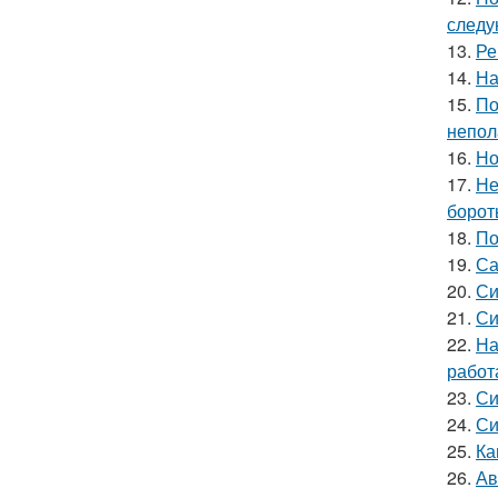
следу
13.
Ре
14.
На
15.
По
непол
16.
Но
17.
Не
борот
18.
По
19.
Са
20.
Си
21.
Си
22.
На
работ
23.
Си
24.
Си
25.
Ка
26.
Ав