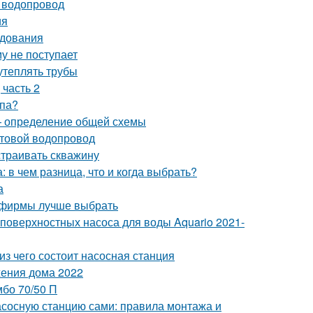
й водопровод
ия
удования
му не поступает
утеплять трубы
 часть 2
мпа?
— определение общей схемы
ытовой водопровод
страивать скважину
 в чем разница, что и когда выбрать?
а
й фирмы лучше выбрать
 поверхностных насоса для воды Aquario 2021-
з чего состоит насосная станция
жения дома 2022
бо 70/50 П
сосную станцию сами: правила монтажа и