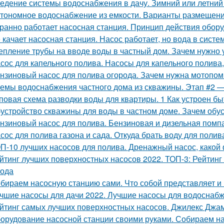
едение системы водоснабжения в дачу. Зимний или летни
тономное водоснабжение из емкости. Варианты размещен
ранно работает насосная станция. Принцип действия обор
 качает насосная станция. Насос работает, но вода в систе
епление трубы на вводе воды в частный дом. Зачем нужно 
сос для капельного полива. Насосы для капельного полива,
нзиновый насос для полива огорода. Зачем нужна мотопо
емы водоснабжения частного дома из скважины. Этап #2 
повая схема разводки воды для квартиры. 1 Как устроен б
устройство скважины для воды в частном доме. Зачем обу
нзиновый насос для полива. Бензиновая и дизельная помпа:
сос для полива газона и сада. Откуда брать воду для полив
П-10 лучших насосов для полива. Дренажный насос, како
йтинг лучших поверхностных насосов 2022. ТОП-3: Рейтинг
года
бираем насосную станцию сами. Что собой представляет и и
чшие насосы для дачи 2022. Лучшие насосы для водоснаб
йтинг самых лучших поверхностных насосов. Джилекс Джам
орудование насосной станции своими руками. Собираем на