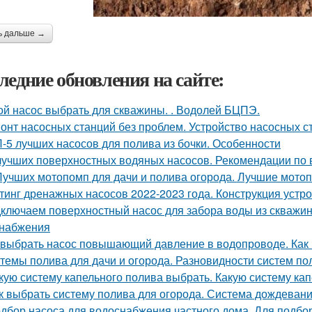
ь дальше →
ледние обновления на сайте:
ой насос выбрать для скважины. . Водолей БЦПЭ.
онт насосных станций без проблем. Устройство насосных с
-5 лучших насосов для полива из бочки. Особенности
лучших поверхностных водяных насосов. Рекомендации по 
Лучших мотопомп для дачи и полива огорода. Лучшие мото
тинг дренажных насосов 2022-2023 года. Конструкция устр
ключаем поверхностный насос для забора воды из скважин
набжения
 выбрать насос повышающий давление в водопроводе. Как
темы полива для дачи и огорода. Разновидности систем пол
кую систему капельного полива выбрать. Какую систему ка
к выбрать систему полива для огорода. Система дождеван
дбор насоса для водоснабжения частного дома. Для подбо