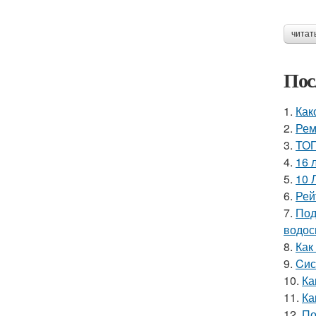
читат
Пос
1.
Как
2.
Рем
3.
ТОП
4.
16 
5.
10 
6.
Рей
7.
Под
водос
8.
Как
9.
Cис
10.
Ка
11.
Ка
12.
По