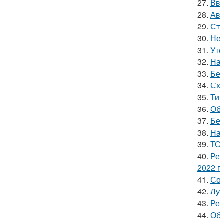
27.
Вв
28.
Ав
29.
Ст
30.
Не
31.
Ут
32.
На
33.
Бе
34.
Сх
35.
Ти
36.
Об
37.
Бе
38.
На
39.
ТО
40.
Ре
2022 
41.
Со
42.
Лу
43.
Ре
44.
Об