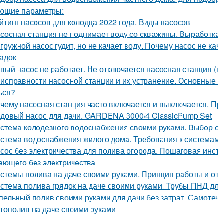
ющие параметры:
йтинг насосов для колодца 2022 года. Виды насосов
сосная станция не поднимает воду со скважины. Выработк
гружной насос гудит, но не качает воду. Почему насос не 
адок
вый насос не работает. Не отключается насосная станция (
исправности насосной станции и их устранение. Основные 
ься?
чему насосная станция часто включается и выключается. 
довый насос для дачи. GARDENA 3000/4 ClassicPump Set
стема колодезного водоснабжения своими руками. Выбор
стема водоснабжения жилого дома. Требования к система
сос без электричества для полива огорода. Пошаговая инс
ающего без электричества
стемы полива на даче своими руками. Принцип работы и о
стема полива грядок на даче своими руками. Трубы ПНД д
пельный полив своими руками для дачи без затрат. Самотеч
тополив на даче своими руками