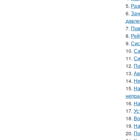
5.
Раз
6.
Зач
давле
7.
Пов
8.
Рей
9.
Сис
10.
Са
11.
Си
12.
По
13.
Ав
14.
Не
15.
На
непра
16.
На
17.
Ус
18.
Во
19.
На
20.
По