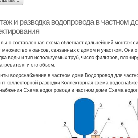
ь дальше →
таж и разводка водопровода в частном д
ектирования
льно составленная схема облегчает дальнейший монтаж си
т множество нюансов, связанных с домом и участком. Она о
дка воды и тип используемых труб, число фильтров, планир
агревателя и его объем.
нты водоснабжения в частном доме Водопровод для частн
нт коллекторной разводки Коллекторная схема водоснабж
набжения Схема водопровода в частном доме Схема водоп