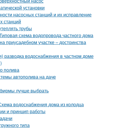
поверхностный насос
атической установки
ности насосных станций и их исправление
х станций
утеплять трубы
 Типовая схема водопровода частного дома
на приусадебном участке – достоинства
я) разводка водоснабжения в частном доме
)
го полива
стемы автополива на даче
й фирмы лучше выбрать
Схема водоснабжения дома из колодца
ции и принцип работы
Задачи
гружного типа