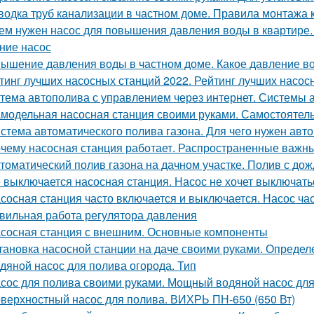
водка труб канализации в частном доме. Правила монтажа
ем нужен насос для повышения давления воды в квартире
ние насос
ышение давления воды в частном доме. Какое давление в
тинг лучших насосных станций 2022. Рейтинг лучших насос
тема автополива с управлением через интернет. Системы 
модельная насосная станция своими руками. Самостоятел
стема автоматического полива газона. Для чего нужен авто
чему насосная станция работает. Распространенные важн
томатический полив газона на дачном участке. Полив с до
 выключается насосная станция. Насос не хочет выключатьс
сосная станция часто включается и выключается. Насос ча
вильная работа регулятора давления
сосная станция с внешним. Основные компоненты
тановка насосной станции на даче своими руками. Определ
дяной насос для полива огорода. Тип
сос для полива своими руками. Мощный водяной насос для
верхностный насос для полива. ВИХРЬ ПН-650 (650 Вт)