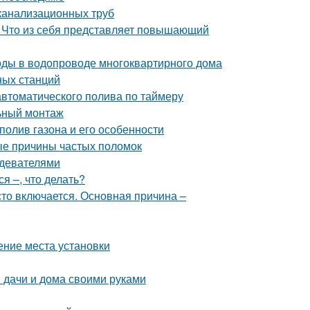
 канализационных труб
. Что из себя представляет повышающий
оды в водопроводе многоквартирного дома
ных станций
автоматического полива по таймеру
ьный монтаж
полив газона и его особенности
ые причины частых поломок
ждевателями
я –, что делать?
сто включается. Основная причина –
ение места установки
 дачи и дома своими руками