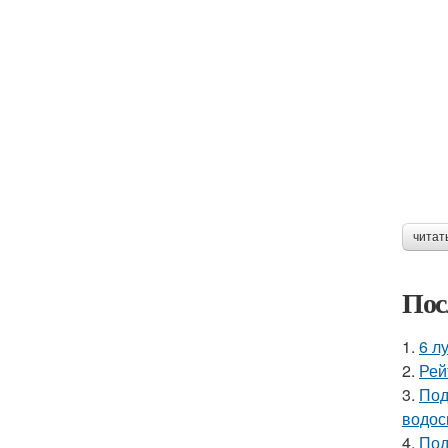
читат
Пос
1.
6 л
2.
Рей
3.
Под
водос
4.
Под