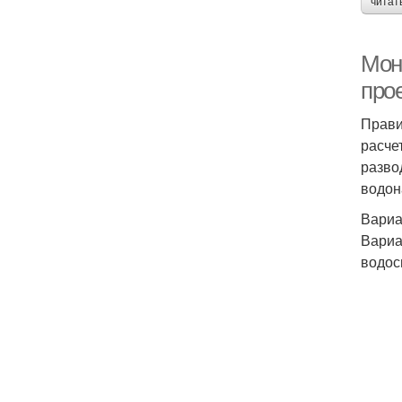
читат
Мон
про
Прави
расче
разво
водон
Вариа
Вариа
водос