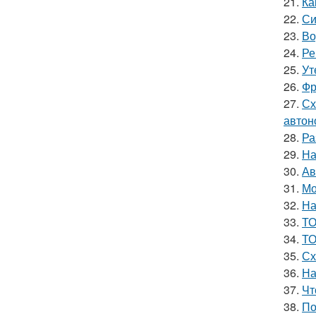
21.
Ка
22.
Си
23.
Во
24.
Ре
25.
Ут
26.
Фр
27.
Сх
автон
28.
Ра
29.
На
30.
Ав
31.
Мо
32.
На
33.
ТО
34.
ТО
35.
Сх
36.
На
37.
Чт
38.
По