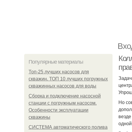
Вхо
Кол
Популярные материалы
пра
Топ-25 лучших насосов для
Задач
скважин. ТОП 10 лучших погружных
центр
скважинных насосов для воды
Упрощ
Сборка и подключение насосной
Но со
станции с погружным насосом.
допол
Особенности эксплуатации
везде
скважины
одной
СИСТЕМА автоматического полива