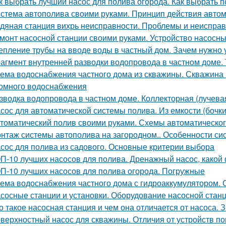
к выбрать лучший насос для полива огорода. Как выбрать 
стема автополива своими руками. Принцип действия автом
дяная станция вихрь неисправности. Проблемы и неисправ
монт насосной станции своими руками. Устройство насосны
епление трубы на вводе воды в частный дом. Зачем нужно 
агмент внутренней разводки водопровода в частном доме.
ема водоснабжения частного дома из скважины. Скважина 
омного водоснабжения
зводка водопровода в частном доме. Коллекторная (лучева
сос для автоматической системы полива. Из емкости (бочки
томатический полив своими руками. Схемы автоматическо
нтаж системы автополива на загородном.. Особенности си
сос для полива из садового. Основные критерии выбора
П-10 лучших насосов для полива. Дренажный насос, како
П-10 лучших насосов для полива огорода. Погружные
ема водоснабжения частного дома с гидроаккумулятором. 
сосные станции и установки. Оборудование насосной стан
о такое насосная станция и чем она отличается от насоса. 
верхностный насос для скважины. Отличия от устройств по