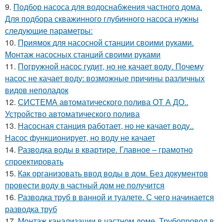
9.
Подбор насоса для водоснабжения частного дома.
Для подбора скважинного глубинного насоса нужны
следующие параметры:
10.
Приямок для насосной станции своими руками.
Монтаж насосных станций своими руками
11.
Погружной насос гудит, но не качает воду. Почему
насос не качает воду: возможные причины различных
видов неполадок
12.
СИСТЕМА автоматического полива ОТ А ДО..
Устройство автоматического полива
13.
Насосная станция работает, но не качает воду..
Насос функционирует, но воду не качает
14.
Разводка воды в квартире. Главное – грамотно
спроектировать
15.
Как организовать ввод воды в дом. Без документов
провести воду в частный дом не получится
16.
Разводка труб в ванной и туалете. С чего начинается
разводка труб
17.
Монтаж канализации в частном доме. Трубопровод в