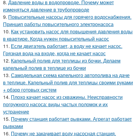
8.
Давление воды в водопроводе. Почему может
изменяться давление в трубопроводе
9.
Повысительные насосы для горячего водоснабжения.
Принцип работы повысительного электронасоса
10.
Как установить насос для повышения давления воды
в квартире. Когда нужен повысительный насос
11.
Если двигатель работает, а воду не качает насос.
Грязная вода на входе, когда не качает насос
12.
Капельный полив для теплицы из бочки. Делаем
капельный полив в теплице из бочки
13.
Самодельная схема капельного автополива на даче
в теплице. Капельный полив для теплицы своими руками
+ обзор готовых систем
14.
Плохо качает насос из скважины. Неисправности
погружного насоса: виды частых поломок и их
устранение
15.
Почему станция работает рывками. Агрегат работает
рывками
16.
Почему не закачивает воду насосная станция.