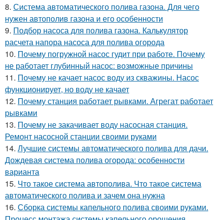
8.
Система автоматического полива газона. Для чего
нужен автополив газона и его особенности
9.
Подбор насоса для полива газона. Калькулятор
расчета напора насоса для полива огорода
10.
Почему погружной насос гудит при работе. Почему
не работает глубинный насос: возможные причины
11.
Почему не качает насос воду из скважины. Насос
функционирует, но воду не качает
12.
Почему станция работает рывками. Агрегат работает
рывками
13.
Почему не закачивает воду насосная станция.
Ремонт насосной станции своими руками
14.
Лучшие системы автоматического полива для дачи.
Дождевая система полива огорода: особенности
варианта
15.
Что такое система автополива. Что такое система
автоматического полива и зачем она нужна
16.
Сборка системы капельного полива своими руками.
Процесс монтажа системы капельного орошения